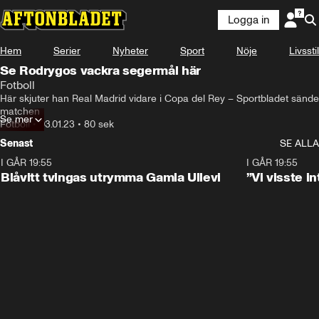
Logga in
Hem
Serier
Nyheter
Sport
Nöje
Livsstil
Se Rodrygos vackra segermål här
Fotboll
Här skjuter han Real Madrid vidare i Copa del Rey – Sportbladet sände 
matchen
Se mer
Fotboll
•
03.01.23
•
80 sek
Senast
SE ALLA
I GÅR 19:55
0:29
I GÅR 19:55
Blåvitt tvingas utrymma Gamla Ullevi
”Vi visste 