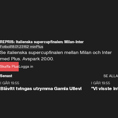
REPRIS: Italienska supercupfinalen: Milan-Inter
Fotboll
18.01.23
162 min
Plus
Se italienska supercupfinalen mellan Milan och Inter 
med Plus. Avspark 20.00.
Skaffa Plus
Logga in
Senast
SE ALLA
I GÅR 19:55
0:29
I GÅR 19:55
Blåvitt tvingas utrymma Gamla Ullevi
”Vi visste 