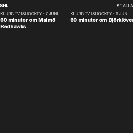
SHL
SE ALLA
KLUBB-TV ISHOCKEY
•
7 JUNI
1:02:53
KLUBB-TV ISHOCKEY
•
6 JUNI
1:0
Plus
60 minuter om Malmö
60 minuter om Björklöve
Redhawks