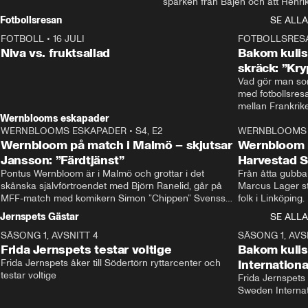
sparken från Bajen och att Henrik
Rydström tar över
Fotbollsresan
SE ALLA
FOTBOLL
•
16 JULI
0:44
FOTBOLLSRES
Niva vs. fruktsallad
Bakom kulis
skräck: ”Kry
Vad gör man som
med fotbollsres
Wernblooms eskapader
WERNBLOOMS ESKAPADER
•
S4, E2
38:23
WERNBLOOMS 
Wernbloom på match i Malmö – skjutsar
Wernbloom 
Jansson: ”Färdtjänst”
Harvestad 
Pontus Wernbloom är i Malmö och grottar i det 
Från åtta gubbar 
skånska självförtroendet med Björn Ranelid, går på 
Marcus Lager sta
MFF-match med komikern Simon ”Chippen” Svensson 
folk i Linköping
och hjälper skadade stjärnbacken Pontus Jansson 
och Wernbloom kl
Jernspets Gästar
SE ALLA
hem. 
SÄSONG 1, AVSNITT 4
13:37
SÄSONG 1, AVS
Frida Jernspets testar voltige
Bakom kuli
Frida Jernspets åker till Södertörn ryttarcenter och 
Internation
testar voltige
Frida Jernspets 
Sweden Interna