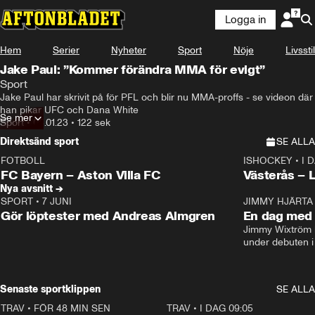
Logga in
Hem
Serier
Nyheter
Sport
Nöje
Livsstil
Jake Paul: ”Kommer förändra MMA för evigt”
Sport
Jake Paul har skrivit på för PFL och blir nu MMA-proffs - se videon där 
han pikar UFC och Dana White
Se mer
Sport
•
05.01.23
•
122 sek
Direktsänd sport
SE ALLA
FOTBOLL
ISHOCKEY
•
I 
LIVE
Plus
Plus
FC Bayern – Aston Villa FC
Västerås – 
Nya avsnitt →
SPORT
•
7 JUNI
16:36
JIMMY HJÄRTA
Gör löptester med Andreas Almgren
En dag med 
Jimmy Wixtröm 
under debuten i
Senaste sportklippen
SE ALLA
TRAV
•
FÖR 48 MIN SEN
5:16
TRAV
•
I DAG 09:05