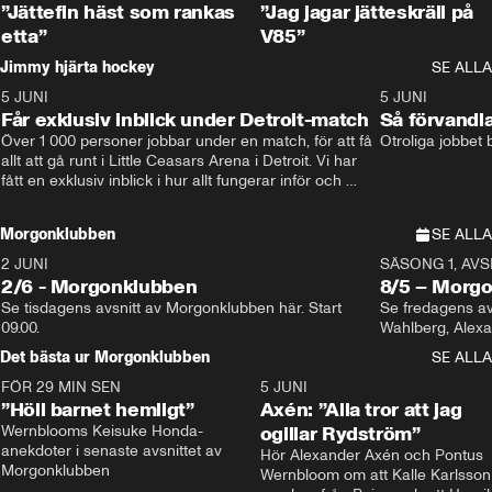
”Jättefin häst som rankas
”Jag jagar jätteskräll på
etta”
V85”
Jimmy hjärta hockey
SE ALLA
5 JUNI
11:14
5 JUNI
Får exklusiv inblick under Detroit-match
Så förvandl
Över 1 000 personer jobbar under en match, för att få 
Otroliga jobbet
allt att gå runt i Little Ceasars Arena i Detroit. Vi har 
fått en exklusiv inblick i hur allt fungerar inför och 
under match i världens bästa hockeyliga
Morgonklubben
SE ALLA
2 JUNI
SÄSONG 1, AVSN
2/6 - Morgonklubben
8/5 – Morg
Se tisdagens avsnitt av Morgonklubben här. Start 
Se fredagens av
09.00. 
Det bästa ur Morgonklubben
SE ALLA
FÖR 29 MIN SEN
1:14
5 JUNI
”Höll barnet hemligt”
Axén: ”Alla tror att jag
Wernblooms Keisuke Honda-
ogillar Rydström”
anekdoter i senaste avsnittet av 
Hör Alexander Axén och Pontus 
Morgonklubben
Wernbloom om att Kalle Karlsson 