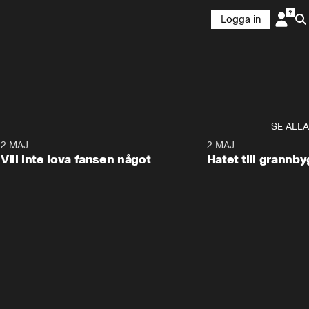
Logga in
SE ALLA
9
2 MAJ
0:33
2 MAJ
Vill inte lova fansen något
Hatet till grannb