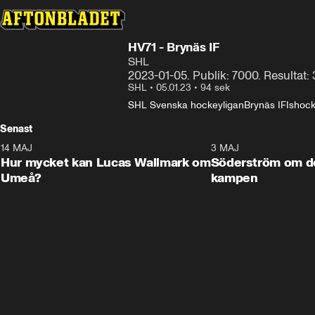
HV71 - Brynäs IF
SHL
2023-01-05. Publik: 7000. Resultat: 3-
SHL
•
05.01.23
•
94 sek
SHL Svenska hockeyligan
Brynäs IF
Ishoc
Senast
14 MAJ
1:18
3 MAJ
Plus
Hur mycket kan Lucas Wallmark om
Söderström om d
Umeå?
kampen