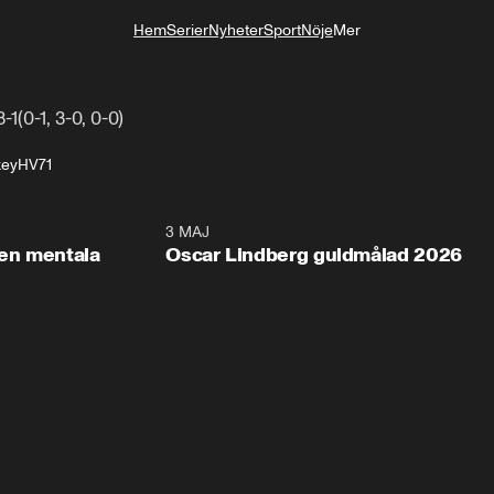
Hem
Serier
Nyheter
Sport
Nöje
Mer
Livsstil
1(0-1, 3-0, 0-0)
key
HV71
2:26
3 MAJ
1:0
en mentala
Oscar Lindberg guldmålad 2026