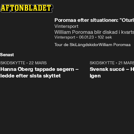
Poromaa efter situationen: "Oturl
Vintersport
William Poromaa blir diskad i kvarts
Vintersport
•
06.01.23
•
102 sek
Tour de Ski
Längdskidor
William Poromaa
Senast
SKIDSKYTTE
•
22 MARS
0:55
SKIDSKYTTE
•
21 MAR
Hanna Öberg tappade segern –
Svensk succé – 
ledde efter sista skyttet
igen