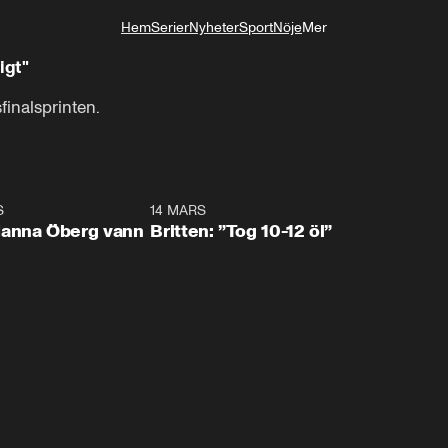
Hem
Serier
Nyheter
Sport
Nöje
Mer
Livsstil
igt"
finalsprinten.
S
0:59
14 MARS
0:4
Hanna Öberg vann
Britten: ”Tog 10-12 öl”