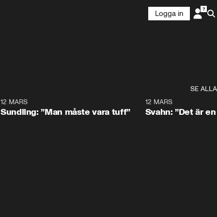
Logga in
SE ALLA
7
12 MARS
1:30
12 MARS
Sundling: ”Man måste vara tuff”
Svahn: ”Det är e