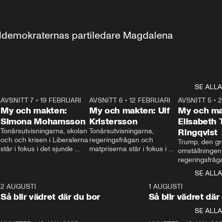
aldemokraternas partiledare Magdalena 
SE ALLA
7
AVSNITT 7
•
19 FEBRUARI
24:30
AVSNITT 6
•
12 FEBRUARI
27:30
AVSNITT 5
•
My och makten:
My och makten: Ulf
My och ma
Simona Mohamsson
Kristersson
Elisabeth
 
Tonårsutvisningarna, skolan 
Tonårsutvisningarna, 
Ringqvist
och och krisen i Liberalerna 
regeringsfrågan och 
Trump, den gr
står i fokus i det sjunde 
matpriserna står i fokus i 
omställningen
avsnittet av ”My och 
det sjätte avsnittet av ”My 
regeringsfråga
makten”. Se när 
och makten”. Se när 
centrum i det 
SE ALLA
Aftonbladets inrikespolitiska 
Aftonbladets inrikespolitiska 
avsnittet av ”
kommentator My 
kommentator My 
6
2 AUGUSTI
1:06
1 AUGUSTI
Makten”. Se nä
Rohwedder ställer 
Rohwedder ställer 
Så blir vädret där du bor
Så blir vädret där
Aftonbladets in
utbildnings- och 
statsminister Ulf Kristersson 
kommentator 
SE ALLA
integrationsminister Simona 
till svars.
Rohwedder stäl
Mohamsson till svars.