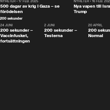
NYHETER
•
17 FEB. 2025
0:45
NYHETER
•
16 FEB. 20
500 dagar av krig i Gaza – se
Nya vapen till Isr
förödelsen
Trump
200 sekunder
24 JUNI
5:00
2 JUNI
4:23
20 APRIL
200 sekunder –
200 sekunder –
200 sekun
Vaccinfusket,
Testerna
Normal
fortsättningen