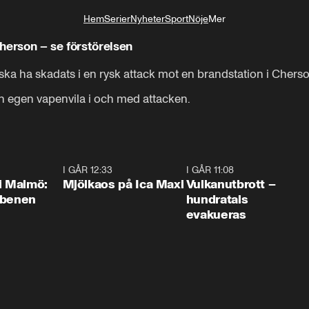
Hem
Serier
Nyheter
Sport
Nöje
Mer
Livsstil
herson – se förstörelsen
ka ha skadats i en rysk attack mot en brandstation i Cherso
in egen vapenvila i och med attacken.
1:10
I GÅR 12:33
0:24
I GÅR 11:08
0:2
i Malmö:
Mjölkaos på Ica Maxi
Vulkanutbrott –
 benen
hundratals
evakueras