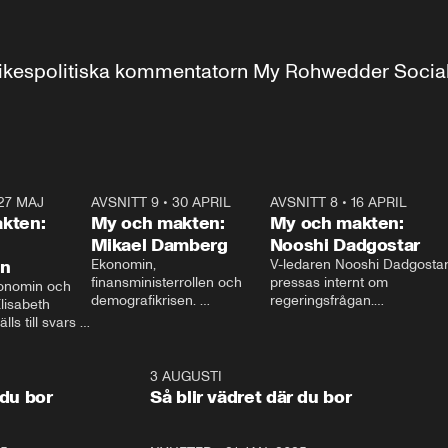
r inrikespolitiska kommentatorn My Rohwedder Soci
27 MAJ
3:51
AVSNITT 9
•
30 APRIL
24:00
AVSNITT 8
•
16 APRIL
25:1
kten:
My och makten:
My och makten:
Mikael Damberg
Nooshi Dadgostar
on
Ekonomin, 
V-ledaren Nooshi Dadgostar
finansministerrollen och 
pressas internt om 
onomin och 
demografikrisen. 
regeringsfrågan.

lisabeth 
Oppositionen ställs till svars 
I Aftonbladets 
ls till svars 
när Socialdemokraternas 
partiledarutfrågning ”My 
stern gästar 
Mikael Damberg gästar My 
och Makten” sätter hon ner 
My och Makten. 
och Makten. 
foten mot kritikerna:

1:06
3 AUGUSTI
1:0
– Vi ställer upp i val. Ska vi 
 du bor
Så blir vädret där du bor
vara med så sitter vi förstås 