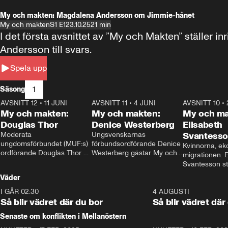
My och makten: Magdalena Andersson om Jimmie-hånet
My och makten
S1 E1
23.10.25
21 min
I det första avsnittet av ”My och Makten” ställe
Andersson till svars.
Spela upp
1
Säsong
AVSNITT 12
•
11 JUNI
26:27
AVSNITT 11
•
4 JUNI
23:40
AVSNITT 10
•
My och makten:
My och makten:
My och ma
Douglas Thor
Denice Westerberg
Elisabeth
Moderata 
Ungsvenskarnas 
Svantess
ungdomsförbundet (MUF:s) 
förbundsordförande Denice 
Kvinnorna, ek
ordförande Douglas Thor 
Westerberg gästar My och 
migrationen. E
gästar My och makten. I 
makten. I avsnittet 
Svantesson stäl
avsnittet diskuteras 
diskuteras migrationsfrågan 
när finansmini
Väder
tonårsutvisningarna och hur 
och hur SD ska locka 
Moderaterna ska locka 
kvinnliga väljare. 
I GÅR 02:30
1:06
4 AUGUSTI
väljare till valet i höst. 
Så blir vädret där du bor
Så blir vädret där
Senaste om konflikten i Mellanöstern