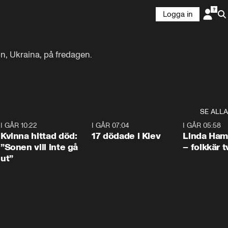
Logga in
n, Ukraina, på fredagen.

SE ALLA
7
I GÅR 10:22
1:12
I GÅR 07:04
0:43
I GÅR 05:58
Kvinna hittad död:
17 dödade i Kiev
Linda Ham
”Sonen vill inte gå
– folkkär t
ut”