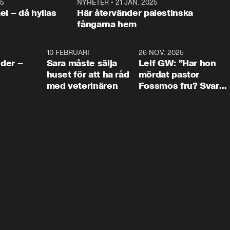
25
1:22
NYHETER
•
21 JAN. 2025
0:5
ael – då hyllas
Här återvänder palestinska
fångarna hem
4:24
10 FEBRUARI
4:13
26 NOV. 2025
8:1
der –
Sara måste sälja
Leif GW: ”Har hon
huset för att ha råd
mördat pastor
med veterinären
Fossmos fru? Svar
nej.”