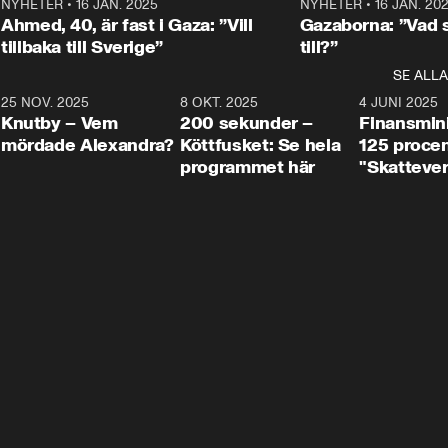
Centerpartiets
2
NYHETER
•
16 JAN. 2025
1:01
NYHETER
•
16 JAN. 20
Thand Ring till
Ahmed, 40, är fast i Gaza: ”Vill
Gazaborna: ”Vad s
tillbaka till Sverige”
till?”
SE ALLA
3
25 NOV. 2025
31:05
8 OKT. 2025
4:29
4 JUNI 2025
Knutby – Vem
200 sekunder –
Finansmin
mördade Alexandra?
Köttfusket: Se hela
125 procent
programmet här
"Skattever
viktig uppg