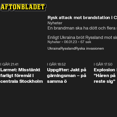
Rysk attack mot brandstation i C
Nyheter
En brandman ska ha dött och flera s
Enligt Ukraina bröt Ryssland mot s
Nyheter
•
06.01.23
•
67 sek
Ukraina
Ryssland
Ryska invasionen
I GÅR 21:41
0:35
I GÅR 18:52
0:33
I GÅR 17:50
Larmet: Misstänkt
Uppgifter: Jakt på
Explosion 
farligt föremål i
gärningsman – på
”Håren på
centrala Stockholm
samma ö
reste sig”