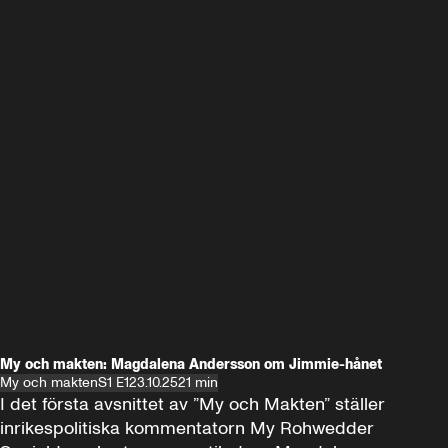
My och makten: Magdalena Andersson om Jimmie-hånet
My och makten
S1 E1
23.10.25
21 min
I det första avsnittet av ”My och Makten” ställer 
inrikespolitiska kommentatorn My Rohwedder 