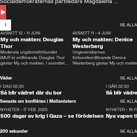
Socialdemokraternas partiledare Magdalena 
Andersson till svars.
1
SE ALLA
AVSNITT 12
•
11 JUNI
26:27
AVSNITT 11
•
4 JUNI
2
My och makten: Douglas
My och makten: Denice
Thor
Westerberg
Moderata ungdomsförbundet 
Ungsvenskarnas 
(MUF:s) ordförande Douglas Thor 
förbundsordförande Denice 
gästar My och makten. I avsnittet 
Westerberg gästar My och makten.
diskuteras tonårsutvisningarna och 
avsnittet diskuteras migrationsfrå
hur Moderaterna ska locka väljare till 
och hur SD ska locka kvinnliga 
Väder
SE ALLA
valet i höst. 
väljare. 
I DAG 02:30
1:06
I GÅR 02:30
Så blir vädret där du bor
Så blir vädr
Senaste om konflikten i Mellanöstern
SE ALLA
NYHETER
•
17 FEB. 2025
0:45
NYHETER
•
16 F
500 dagar av krig i Gaza – se förödelsen
Nya vapen ti
200 sekunder
SE ALLA