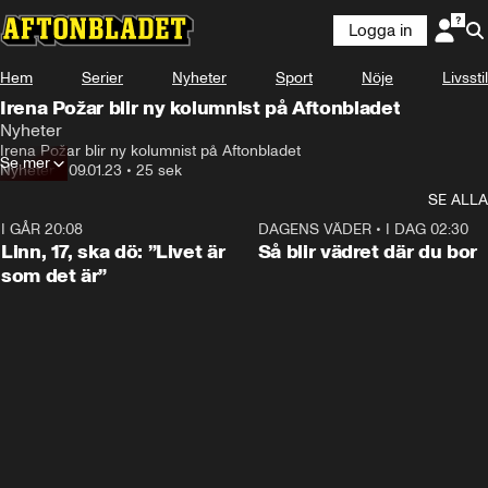
Logga in
Hem
Serier
Nyheter
Sport
Nöje
Livsstil
Irena Požar blir ny kolumnist på Aftonbladet
Nyheter
Hej allihopa, Irena Pozar heter jag och jag är ny kolumnist 
Irena Požar blir ny kolumnist på Aftonbladet
Se mer
på Aftonbladet.
Nyheter
•
09.01.23
•
25 sek
SE ALLA
I GÅR 20:08
4:38
DAGENS VÄDER
•
I DAG 02:30
Linn, 17, ska dö: ”Livet är
Så blir vädret där du bor
som det är”