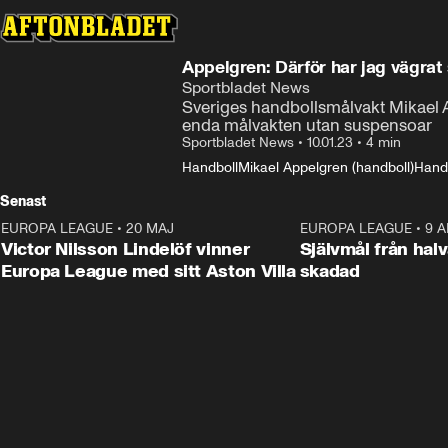
Appelgren: Därför har jag vägrat
Sportbladet News
Sveriges handbollsmålvakt Mikael A
enda målvakten utan suspensoar
Sportbladet News
•
10.01.23
•
4 min
Handboll
Mikael Appelgren (handboll)
Handb
Senast
EUROPA LEAGUE
•
20 MAJ
1:32
EUROPA LEAGUE
•
9 A
Victor Nilsson Lindelöf vinner
Självmål från hal
Europa League med sitt Aston Villa
skadad