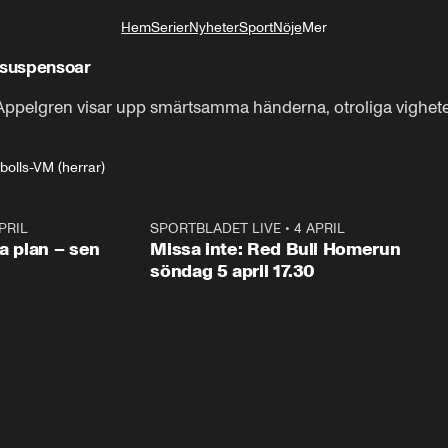
Hem
Serier
Nyheter
Sport
Nöje
Mer
Livsstil
 suspensoar
ppelgren visar upp smärtsamma händerna, otroliga vigheten 
olls-VM (herrar)
PRIL
1:03
SPORTBLADET LIVE
•
4 APRIL
1:0
va plan – sen
Missa inte: Red Bull Homerun
söndag 5 april 17.30