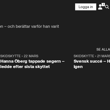
Logga in
– och berättar varför han varit 
SE ALLA
9
SKIDSKYTTE
•
22 MARS
0:55
SKIDSKYTTE
•
21 MAR
Hanna Öberg tappade segern –
Svensk succé – 
ledde efter sista skyttet
igen