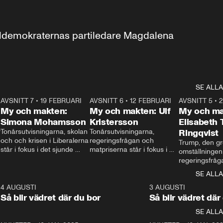
aldemokraternas partiledare Magdalena 
SE ALLA
7
AVSNITT 7
•
19 FEBRUARI
24:30
AVSNITT 6
•
12 FEBRUARI
27:30
AVSNITT 5
•
My och makten:
My och makten: Ulf
My och ma
Simona Mohamsson
Kristersson
Elisabeth
 
Tonårsutvisningarna, skolan 
Tonårsutvisningarna, 
Ringqvist
och och krisen i Liberalerna 
regeringsfrågan och 
Trump, den gr
står i fokus i det sjunde 
matpriserna står i fokus i 
omställningen
avsnittet av ”My och 
det sjätte avsnittet av ”My 
regeringsfråga
makten”. Se när 
och makten”. Se när 
centrum i det 
SE ALLA
Aftonbladets inrikespolitiska 
Aftonbladets inrikespolitiska 
avsnittet av ”
kommentator My 
kommentator My 
6
4 AUGUSTI
1:06
3 AUGUSTI
Makten”. Se nä
Rohwedder ställer 
Rohwedder ställer 
Så blir vädret där du bor
Så blir vädret där
Aftonbladets in
utbildnings- och 
statsminister Ulf Kristersson 
kommentator 
SE ALLA
integrationsminister Simona 
till svars.
Rohwedder stäl
Mohamsson till svars.