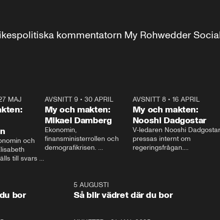
r inrikespolitiska kommentatorn My Rohwedder Soci
27 MAJ
3:51
AVSNITT 9
•
30 APRIL
24:00
AVSNITT 8
•
16 APRIL
25:1
kten:
My och makten:
My och makten:
Mikael Damberg
Nooshi Dadgostar
on
Ekonomin, 
V-ledaren Nooshi Dadgostar
finansministerrollen och 
pressas internt om 
onomin och 
demografikrisen. 
regeringsfrågan.

lisabeth 
Oppositionen ställs till svars 
I Aftonbladets 
ls till svars 
när Socialdemokraternas 
partiledarutfrågning ”My 
stern gästar 
Mikael Damberg gästar My 
och Makten” sätter hon ner 
My och Makten. 
och Makten. 
foten mot kritikerna:

1:06
5 AUGUSTI
1:0
– Vi ställer upp i val. Ska vi 
 du bor
Så blir vädret där du bor
vara med så sitter vi förstås 