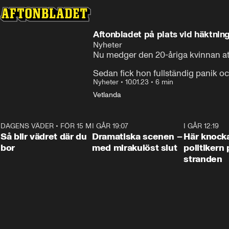
Aftonbladet på plats vid häktnin
Nyheter
Nu medger den 20-åriga kvinnan att
Sedan fick hon fullständig panik o
Nyheter
•
10.01.23
•
6 min
Vetlanda
DAGENS VÄDER
•
FÖR 15 MIN SEN
1:06
I GÅR 19:07
0:42
I GÅR 12:19
Så blir vädret där du
Dramatiska scenen –
Här knock
bor
med mirakulöst slut
politikern 
stranden