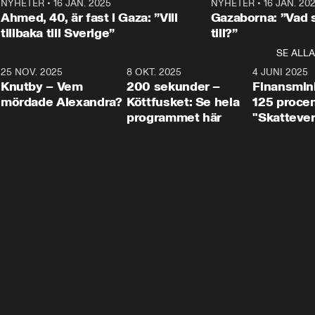
Centerpartiets
2
NYHETER
•
16 JAN. 2025
1:01
NYHETER
•
16 JAN. 20
Thand Ring till
Ahmed, 40, är fast i Gaza: ”Vill
Gazaborna: ”Vad s
tillbaka till Sverige”
till?”
SE ALLA
3
25 NOV. 2025
31:05
8 OKT. 2025
4:29
4 JUNI 2025
Knutby – Vem
200 sekunder –
Finansmin
mördade Alexandra?
Köttfusket: Se hela
125 procent
programmet här
"Skattever
viktig uppg