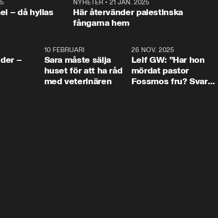
25
1:22
NYHETER
•
21 JAN. 2025
0:5
ael – då hyllas
Här återvänder palestinska
fångarna hem
4:24
10 FEBRUARI
4:13
26 NOV. 2025
8:1
der –
Sara måste sälja
Leif GW: ”Har hon
huset för att ha råd
mördat pastor
med veterinären
Fossmos fru? Svar
nej.”