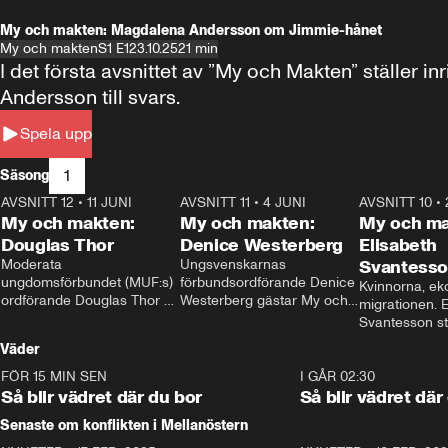
My och makten: Magdalena Andersson om Jimmie-hånet
My och makten
S1 E1
23.10.25
21 min
I det första avsnittet av ”My och Makten” ställe
Andersson till svars.
Spela upp
1
Säsong
AVSNITT 12
•
11 JUNI
26:27
AVSNITT 11
•
4 JUNI
23:40
AVSNITT 10
•
My och makten:
My och makten:
My och ma
Douglas Thor
Denice Westerberg
Elisabeth
Moderata 
Ungsvenskarnas 
Svantess
ungdomsförbundet (MUF:s) 
förbundsordförande Denice 
Kvinnorna, ek
ordförande Douglas Thor 
Westerberg gästar My och 
migrationen. E
gästar My och makten. I 
makten. I avsnittet 
Svantesson stäl
avsnittet diskuteras 
diskuteras migrationsfrågan 
när finansmini
Väder
tonårsutvisningarna och hur 
och hur SD ska locka 
Moderaterna ska locka 
kvinnliga väljare. 
FÖR 15 MIN SEN
1:06
I GÅR 02:30
väljare till valet i höst. 
Så blir vädret där du bor
Så blir vädret där
Senaste om konflikten i Mellanöstern