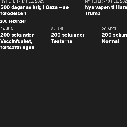
NYHETER
•
17 FEB. 2025
0:45
NYHETER
•
16 FEB. 20
500 dagar av krig i Gaza – se
Nya vapen till Isr
förödelsen
Trump
200 sekunder
24 JUNI
5:00
2 JUNI
4:23
20 APRIL
200 sekunder –
200 sekunder –
200 sekun
Vaccinfusket,
Testerna
Normal
fortsättningen