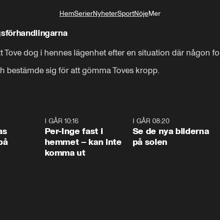
Hem
Serier
Nyheter
Sport
Nöje
Mer
Livsstil
gsförhandlingarna
 Tove dog i hennes lägenhet efter en situation där någon fo
ch bestämde sig för att gömma Toves kropp.
0:45
I GÅR 10:16
1:26
I GÅR 08:20
0:3
as
Per-Inge fast i
Se de nya bilderna
på
hemmet – kan inte
på solen
komma ut