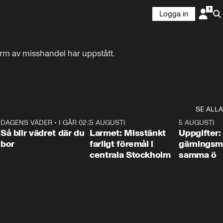
Logga in
rm av misshandel har uppstått.

SE ALLA
1
DAGENS VÄDER
•
I GÅR 02:30
1:06
5 AUGUSTI
0:35
5 AUGUSTI
Så blir vädret där du
Larmet: Misstänkt
Uppgifter:
bor
farligt föremål i
gärningsm
centrala Stockholm
samma ö