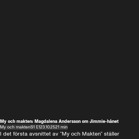
My och makten: Magdalena Andersson om Jimmie-hånet
My och makten
S1 E1
23.10.25
21 min
I det första avsnittet av ”My och Makten” ställer 