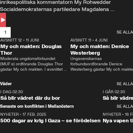
inrikespolitiska kommentatorn My Rohwedder 
Socialdemokraternas partiledare Magdalena 
Andersson till svars.
1
SE ALLA
AVSNITT 12
•
11 JUNI
26:27
AVSNITT 11
•
4 JUNI
2
My och makten: Douglas
My och makten: Denice
Thor
Westerberg
Moderata ungdomsförbundet 
Ungsvenskarnas 
(MUF:s) ordförande Douglas Thor 
förbundsordförande Denice 
gästar My och makten. I avsnittet 
Westerberg gästar My och makten.
diskuteras tonårsutvisningarna och 
avsnittet diskuteras migrationsfrå
hur Moderaterna ska locka väljare till 
och hur SD ska locka kvinnliga 
Väder
SE ALLA
valet i höst. 
väljare. 
I DAG 02:30
1:06
I GÅR 02:30
Så blir vädret där du bor
Så blir vädr
Senaste om konflikten i Mellanöstern
SE ALLA
NYHETER
•
17 FEB. 2025
0:45
NYHETER
•
16 F
500 dagar av krig i Gaza – se förödelsen
Nya vapen ti