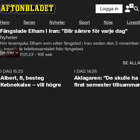
Logga in
Hem
Serier
Nyheter
Sport
Nöje
Livsstil
Fängslade Elham i Iran: ”Blir sämre för varje dag”
Nyheter
Hör leversjuka Elham som sitter fängslad i Iran sedan den 2 november 
– inspelade telefonsamtalet från fängelset.
Se mer
Nyheter
•
11.01.23
•
106 sek
SE ALLA
I DAG 15:23
0:54
I DAG 14:26
Albert, 8, besteg
Åklagaren: ”De skulle ha
Kebnekaise – vill högre
firat semester tillsamma