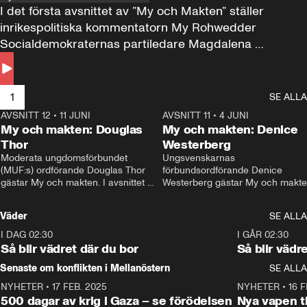
I det första avsnittet av ”My och Makten” ställer 
inrikespolitiska kommentatorn My Rohwedder 
Socialdemokraternas partiledare Magdalena 
Andersson till svars.
1
SE ALLA
AVSNITT 12
•
11 JUNI
26:27
AVSNITT 11
•
4 JUNI
2
My och makten: Douglas
My och makten: Denice
Thor
Westerberg
Moderata ungdomsförbundet 
Ungsvenskarnas 
(MUF:s) ordförande Douglas Thor 
förbundsordförande Denice 
gästar My och makten. I avsnittet 
Westerberg gästar My och makten.
diskuteras tonårsutvisningarna och 
avsnittet diskuteras migrationsfrå
hur Moderaterna ska locka väljare till 
och hur SD ska locka kvinnliga 
Väder
SE ALLA
valet i höst. 
väljare. 
I DAG 02:30
1:06
I GÅR 02:30
Så blir vädret där du bor
Så blir vädr
Senaste om konflikten i Mellanöstern
SE ALLA
NYHETER
•
17 FEB. 2025
0:45
NYHETER
•
16 F
500 dagar av krig i Gaza – se förödelsen
Nya vapen ti