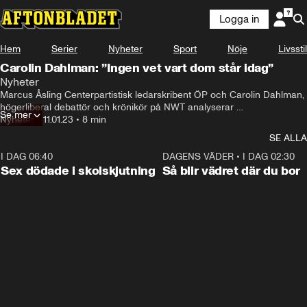
Logga in
Hem
Serier
Nyheter
Sport
Nöje
Livsstil
Carolin Dahlman: ”Ingen vet vart dom står idag”
Nyheter
Marcus Åsling Centerpartistisk ledarskribent ÖP och Carolin Dahlman, 
högerliberal debattör och krönikör på NWT analyserar 
Se mer
valberedningens förslag till ny partiledare för cebterpartiet.
Nyheter
•
11.01.23
•
8 min
SE ALLA
I DAG 06:40
0:47
DAGENS VÄDER
•
I DAG 02:30
Sex dödade i skolskjutning
Så blir vädret där du bor