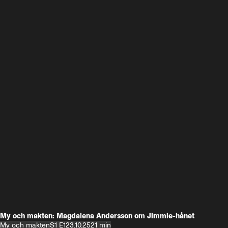
My och makten: Magdalena Andersson om Jimmie-hånet
My och makten
S1 E1
23.10.25
21 min