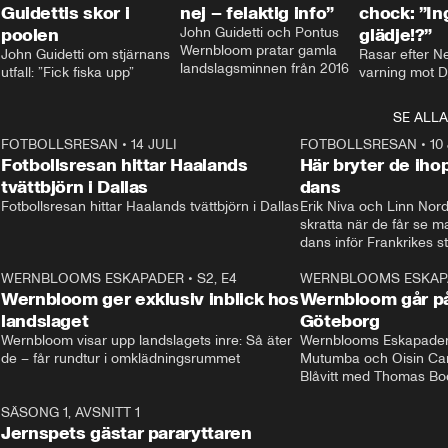
Guidettis skor i
nej – felaktig info”
chock: ”I
poolen
John Guidetti och Pontus 
glädje!?”
Wernbloom pratar gamla 
John Guidetti om stjärnans 
Rasar efter N
landslagsminnen från 2016
utfall: ”Fick fiska upp”
varning mot D
SE ALLA
8
FOTBOLLSRESAN
•
14 JULI
41:35
FOTBOLLSRESAN
•
10
Fotbollsresan hittar Haalands
Här bryter de ih
tvättbjörn i Dallas
dans
Fotbollsresan hittar Haalands tvättbjörn i Dallas
Erik Niva och Linn Nord
skratta när de får se 
dans inför Frankrikes st
VM-kvartsfinalen. 
4
WERNBLOOMS ESKAPADER
•
S2, E4
24:20
WERNBLOOMS ESKAP
Plus
Wernbloom ger exklusiv inblick hos
Wernbloom går på
landslaget
Göteborg
Wernbloom visar upp landslagets inre: Så äter 
Wernblooms Eskapader:
de – får rundtur i omklädningsrummet
Mutumba och Oisin Cant
Blåvitt med Thomas Bo
0
SÄSONG 1, AVSNITT 1
25:12
Jernspets gästar pararyttaren