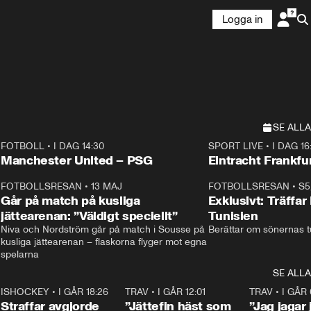
Logga in
SE ALLA
FOTBOLL
•
I DAG 14:30
SPORT LIVE
•
I DAG 16
Plus
Plus
Manchester United – PSG
Eintracht Frankfu
3
FOTBOLLSRESAN
•
13 MAJ
33:19
FOTBOLLSRESAN
•
S5
Går på match på kusliga
Exklusivt: Träffar
jättearenan: ”Väldigt speciellt”
Tunisien
Niva och Nordström går på match i Sousse på 
Berättar om sönernas tu
kusliga jättearenan – flaskorna flyger mot egna 
spelarna 
SE ALLA
 18:52
7
ISHOCKEY
•
I GÅR 18:26
2:19
TRAV
•
I GÅR 12:01
5:16
TRAV
•
I GÅR 
Straffar avgjorde
”Jättefin häst som
”Jag jagar 