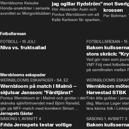
Wernblooms Keisuke 
jag ogillar Rydström”
mot Sverig
Honda-anekdoter i senaste 
Hör Alexander Axén och 
krossen
avsnittet av Morgonklubben
Pontus Wernbloom om att 
Per Bohman: ”
Kalle Karlsson får sparken 
från Bajen och att Henrik 
Rydström tar över
Fotbollsresan
FOTBOLL
•
16 JULI
0:44
FOTBOLLSRESAN
•
15
Niva vs. fruktsallad
Bakom kulisserna
stora skräck: ”Kr
Vad gör man som journa
VM? Följ med fotbollsr
Wernblooms eskapader
WERNBLOOMS ESKAPADER
•
S4, E2
38:23
WERNBLOOMS ESKAP
Wernbloom på match i Malmö –
Wernbloom möter
skjutsar Jansson: ”Färdtjänst”
Harvestad STBK
Pontus Wernbloom är i Malmö och grottar i det 
Från åtta gubbar i januar
skånska självförtroendet med Björn Ranelid, 
dag. Marcus Lager starta
går på MFF-match med komikern Simon 
lära känna folk i Linköp
Jernspets Gästar
”Chippen” Svensson och hjälper skadade 
STBK en institution – o
SÄSONG 1, AVSNITT 4
stjärnbacken Pontus Jansson hem. 
13:37
rakt in i värmen.
SÄSONG 1, AVSNITT 3
Frida Jernspets testar voltige
Bakom kulissern