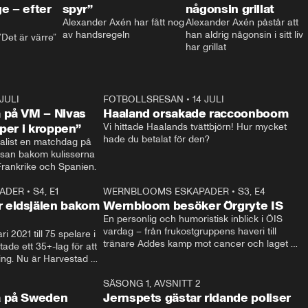
e – efter
spyr”
någonsin grillat
Alexander Axén har fått nog 
Alexander Axén påstår att 
av handsregeln
han aldrig någonsin i sitt liv 
Det är värre”
har grillat
 JULI
36:52
FOTBOLLSRESAN
•
14 JULI
0:3
 på VM – Nivas
Haaland orsakade raccoonboom
yper i kroppen”
Vi hittade Haalands tvättbjörn! Hur mycket 
hade du betalat för den?
list en matchdag på 
esan bakom kulisserna 
på semifinalen mellan Frankrike och Spanien. 
ADER
•
S4, E1
32:14
WERNBLOOMS ESKAPADER
•
S3, E4
33:1
Plus
 eldsjälen bakom
Wernbloom besöker Örgryte IS
En personlig och humoristisk inblick i ÖIS 
vardag – från frukostgruppens haveri till 
i 2021 till 75 spelare i 
tränare Addes kamp mot cancer och laget 
de ett 35+-lag för att 
som siktar mot Allsvenskan.
ing. Nu är Harvestad 
ch Wernbloom kliver 
14:14
SÄSONG 1, AVSNITT 2
24:5
a på Sweden
Jernspets gästar ridande poliser