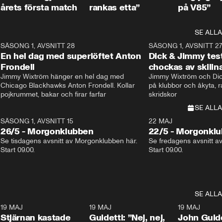
årets första match
rankas etta”
på V85”
SE ALLA
8
SÄSONG 1, AVSNITT 28
20:38
SÄSONG 1, AVSNITT 2
Plus
En hel dag med superlöftet Anton
Dick & Jimmy test
Frondell
chockas av skill
Jimmy Wixtröm hänger en hel dag med 
Jimmy Wixtröm och Dick
Chicago Blackhawks Anton Frondell. Kollar 
på klubbor och åkyta, r
pojkrummet, bakar och firar farfar
skridskor 
SE ALLA
SÄSONG 1, AVSNITT 15
22 MAJ
26/5 - Morgonklubben
22/5 - Morgonkl
Se tisdagens avsnitt av Morgonklubben här. 
Se fredagens avsnitt a
Start 09.00. 
Start 09.00. 
SE ALLA
1
19 MAJ
0:43
19 MAJ
0:39
19 MAJ
Stjärnan kastade
Guidetti: ”Nej, nej,
John Guide