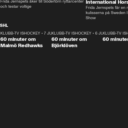
Frida Jernspets åker till Södertörn ryttarcenter 
International Ho
och testar voltige
Frida Jernspets får en 
kulisserna på Sweden In
Show
SHL
KLUBB-TV ISHOCKEY
1:02:53
•
7 JUNI
KLUBB-TV ISHOCKEY
1:00:59
•
6 JUNI
KLUBB-TV I
Plus
Plus
60 minuter om
60 minuter om
60 minute
Malmö Redhawks
Björklöven