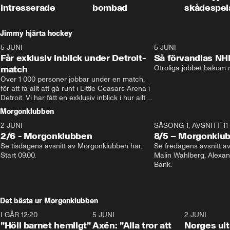
intresserade
bombad
skådespel
Jimmy hjärta hockey
5 JUNI
11:14
5 JUNI
Får exklusiv inblick under Detroit-
Så förvandlas NH
match
Otroliga jobbet bakom r
Över 1 000 personer jobbar under en match, 
för att få allt att gå runt i Little Ceasars Arena i 
Detroit. Vi har fått en exklusiv inblick i hur allt 
fungerar inför och under match i världens 
Morgonklubben
bästa hockeyliga
2 JUNI
SÄSONG 1, AVSNITT 11
2/6 - Morgonklubben
8/5 – Morgonklu
Se tisdagens avsnitt av Morgonklubben här. 
Se fredagens avsnitt 
Start 09.00. 
Malin Wahlberg, Alexa
Bank. 
Det bästa ur Morgonklubben
I GÅR 12:20
1:14
5 JUNI
0:44
2 JUNI
”Höll barnet hemligt”
Axén: ”Alla tror att
Norges ul