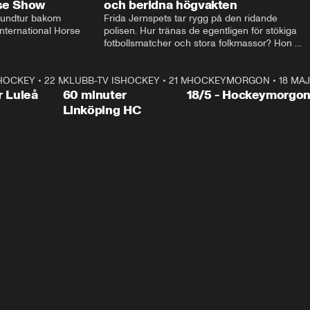
rse Show
och beridna högvakten
rundtur bakom 
Frida Jernspets tar rygg på den ridande 
ternational Horse 
polisen. Hur tränas de egentligen för stökiga 
fotbollsmatcher och stora folkmassor? Hon 
hälsar även på hos beridna högvakten, som 
den här dagen ska byta av högvakten, som 
SHOCKEY
1:00:28
•
22 MAJ
KLUBB-TV ISHOCKEY
vaktar slottet.
1:00:18
•
21 MAJ
HOCKEYMORGON
•
18 MAJ
Plus
r Luleå
60 minuter
18/5 - Hockeymorgo
Linköping HC