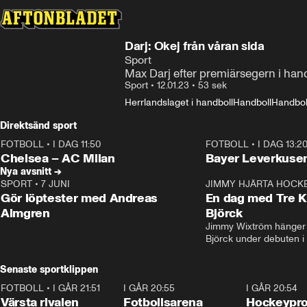
Darj: Okej från våran sida
Sport
Max Darj efter premiärsegern i han
Sport
•
12.01.23
•
53 sek
Herrlandslaget i handboll
Handboll
Handbol
Direktsänd sport
FOTBOLL
•
I DAG 11:50
FOTBOLL
•
I DAG 13:2
Plus
Plus
Chelsea – AC Milan
Bayer Leverkusen
Nya avsnitt →
SPORT
•
7 JUNI
16:36
JIMMY HJÄRTA HOCK
Gör löptester med Andreas
En dag med Tre K
Almgren
Björck
Jimmy Wixtröm hänger 
Björck under debuten i
Senaste sportklippen
FOTBOLL
•
I GÅR 21:51
0:31
I GÅR 20:55
0:29
I GÅR 20:54
Värsta rivalen
Fotbollsarena
Hockeyprof