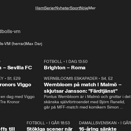
Hem
Serier
Nyheter
Sport
Nöje
Mer
Livsstil
dbolls-vm
ls-VM (herrar)
Max Darj
0
FOTBOLL
•
I DAG 13:50
Plus
 – Sevilla FC
Brighton – Roma
EY
•
S1, E29
17:38
WERNBLOOMS ESKAPADER
•
S4, E2
38:2
ronors Viggo
Wernbloom på match i Malmö –
skjutsar Jansson: ”Färdtjänst”
en dag med Viggo 
Pontus Wernbloom är i Malmö och grottar i det 
 Tre Kronor
skånska självförtroendet med Björn Ranelid, 
går på MFF-match med komikern Simon 
”Chippen” Svensson och hjälper skadade 
stjärnbacken Pontus Jansson hem. 
0:23
FOTBOLL
•
I GÅR 18:53
1:44
DAMALLSVENSKAN
•
I GÅR
0:4
fs till
Stökiga scener när
16-åring sänkte