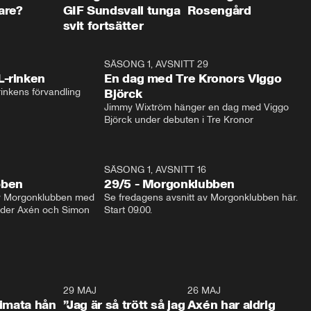
are?
GIF Sundsvall tunga
Rosengård
svit fortsätter
1:04
SÄSONG 1, AVSNITT 29
17:3
L-rinken
En dag med Tre Kronors Viggo
inkens förvandling
Björck
Jimmy Wixtröm hänger en dag med Viggo 
Björck under debuten i Tre Kronor
SÄSONG 1, AVSNITT 16
bben
29/5 - Morgonklubben
av Morgonklubben med 
Se fredagens avsnitt av Morgonklubben här. 
nder Axén och Simon 
Start 09.00. 
0:26
29 MAJ
0:30
26 MAJ
0:3
timata hån
”Jag är så trött så jag
Axén har aldrig