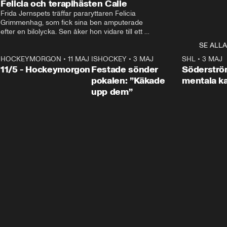
Felicia och terapihästen Calle
Frida Jernspets träffar pararyttaren Felicia 
Grimmenhag, som fick sina ben amputerade 
efter en bilolycka. Sen åker hon vidare till ett 
vård- och omsorgsboende med den 76 
SE ALLA
centimeter höga terapihästen Calle.
HOCKEYMORGON
•
11 MAJ
ISHOCKEY
•
3 MAJ
0:22
SHL
•
3 MAJ
n
11/5 - Hockeymorgon
Festade sönder
Söderströ
pokalen: ”Käkade
mentala 
upp dem”