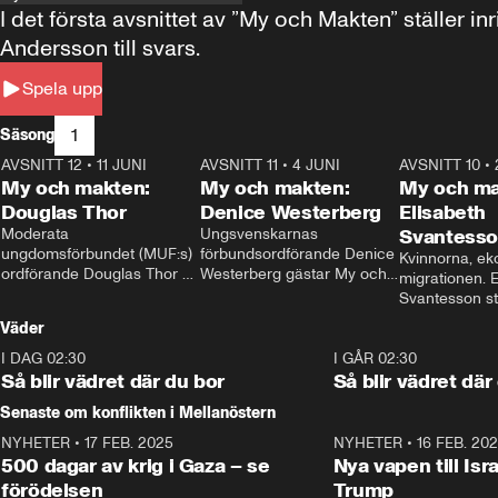
I det första avsnittet av ”My och Makten” ställe
Andersson till svars.
Spela upp
1
Säsong
AVSNITT 12
•
11 JUNI
26:27
AVSNITT 11
•
4 JUNI
23:40
AVSNITT 10
•
My och makten:
My och makten:
My och ma
Douglas Thor
Denice Westerberg
Elisabeth
Moderata 
Ungsvenskarnas 
Svantess
ungdomsförbundet (MUF:s) 
förbundsordförande Denice 
Kvinnorna, ek
ordförande Douglas Thor 
Westerberg gästar My och 
migrationen. E
gästar My och makten. I 
makten. I avsnittet 
Svantesson stäl
avsnittet diskuteras 
diskuteras migrationsfrågan 
när finansmini
Väder
tonårsutvisningarna och hur 
och hur SD ska locka 
Moderaterna ska locka 
kvinnliga väljare. 
I DAG 02:30
1:06
I GÅR 02:30
väljare till valet i höst. 
Så blir vädret där du bor
Så blir vädret där
Senaste om konflikten i Mellanöstern
NYHETER
•
17 FEB. 2025
0:45
NYHETER
•
16 FEB. 20
500 dagar av krig i Gaza – se
Nya vapen till Isr
förödelsen
Trump