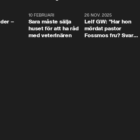
4:24
10 FEBRUARI
4:13
26 NOV. 2025
8:1
der –
Sara måste sälja
Leif GW: ”Har hon
huset för att ha råd
mördat pastor
med veterinären
Fossmos fru? Svar
nej.”