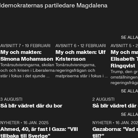
aldemokraternas partiledare Magdalena 
SE ALLA
7
AVSNITT 7
•
19 FEBRUARI
24:30
AVSNITT 6
•
12 FEBRUARI
27:30
AVSNITT 5
•
My och makten:
My och makten: Ulf
My och ma
Simona Mohamsson
Kristersson
Elisabeth
 
Tonårsutvisningarna, skolan 
Tonårsutvisningarna, 
Ringqvist
och och krisen i Liberalerna 
regeringsfrågan och 
Trump, den gr
står i fokus i det sjunde 
matpriserna står i fokus i 
omställningen
avsnittet av ”My och 
det sjätte avsnittet av ”My 
regeringsfråga
makten”. Se när 
och makten”. Se när 
centrum i det 
SE ALLA
Aftonbladets inrikespolitiska 
Aftonbladets inrikespolitiska 
avsnittet av ”
kommentator My 
kommentator My 
6
3 AUGUSTI
1:06
2 AUGUSTI
Makten”. Se nä
Rohwedder ställer 
Rohwedder ställer 
Så blir vädret där du bor
Så blir vädret där
Aftonbladets in
utbildnings- och 
statsminister Ulf Kristersson 
kommentator 
SE ALLA
integrationsminister Simona 
till svars.
Rohwedder stäl
Mohamsson till svars.
Centerpartiets
2
NYHETER
•
16 JAN. 2025
1:01
NYHETER
•
16 JAN. 20
Thand Ring till
Ahmed, 40, är fast i Gaza: ”Vill
Gazaborna: ”Vad s
tillbaka till Sverige”
till?”