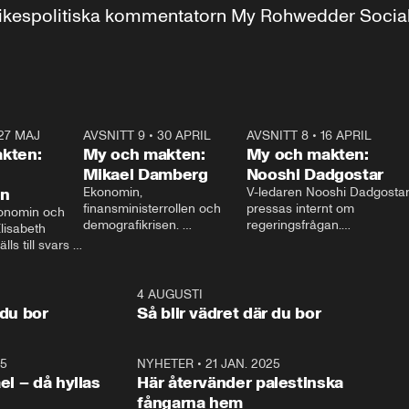
r inrikespolitiska kommentatorn My Rohwedder Soci
27 MAJ
3:51
AVSNITT 9
•
30 APRIL
24:00
AVSNITT 8
•
16 APRIL
25:1
kten:
My och makten:
My och makten:
Mikael Damberg
Nooshi Dadgostar
on
Ekonomin, 
V-ledaren Nooshi Dadgostar
finansministerrollen och 
pressas internt om 
onomin och 
demografikrisen. 
regeringsfrågan.

lisabeth 
Oppositionen ställs till svars 
I Aftonbladets 
ls till svars 
när Socialdemokraternas 
partiledarutfrågning ”My 
stern gästar 
Mikael Damberg gästar My 
och Makten” sätter hon ner 
My och Makten. 
och Makten. 
foten mot kritikerna:

1:06
4 AUGUSTI
1:0
– Vi ställer upp i val. Ska vi 
 du bor
Så blir vädret där du bor
vara med så sitter vi förstås 
25
1:22
NYHETER
•
21 JAN. 2025
0:5
ael – då hyllas
Här återvänder palestinska
fångarna hem