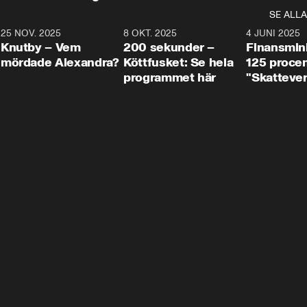
SE ALLA
3
25 NOV. 2025
31:05
8 OKT. 2025
4:29
4 JUNI 2025
Knutby – Vem
200 sekunder –
Finansmin
mördade Alexandra?
Köttfusket: Se hela
125 procent
programmet här
"Skattever
viktig uppg