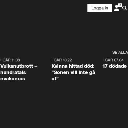
Logga in
SE ALLA
4
I GÅR 11:08
0:27
I GÅR 10:22
1:12
I GÅR 07:04
Vulkanutbrott –
Kvinna hittad död:
17 dödade 
hundratals
”Sonen vill inte gå
evakueras
ut”