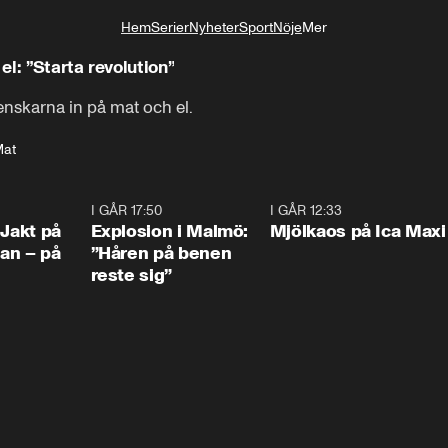
Hem
Serier
Nyheter
Sport
Nöje
Mer
Livsstil
l: ”Starta revolution”
enskarna in på mat och el.
at
0:33
I GÅR 17:50
1:10
I GÅR 12:33
0:2
 Jakt på
Explosion i Malmö:
Mjölkaos på Ica Maxi
an – på
”Håren på benen
reste sig”