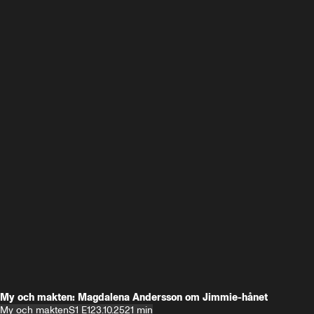
My och makten: Magdalena Andersson om Jimmie-hånet
My och makten
S1 E1
23.10.25
21 min