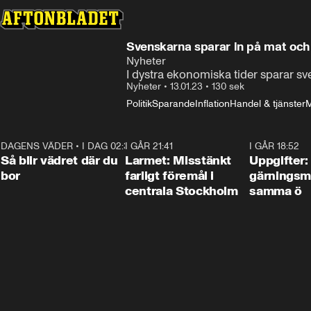
Svenskarna sparar in på mat och e
Nyheter
I dystra ekonomiska tider sparar sv
Nyheter
•
13.01.23
•
130 sek
Politik
Sparande
Inflation
Handel & tjänster
M
DAGENS VÄDER
•
I DAG 02:30
1:06
I GÅR 21:41
0:35
I GÅR 18:52
Så blir vädret där du
Larmet: Misstänkt
Uppgifter:
bor
farligt föremål i
gärningsm
centrala Stockholm
samma ö