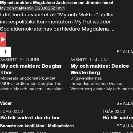
My och makten: Magdalena Andersson om Jimmie-hånet
My och makten
S1 E1
23.10.25
21 min
I det första avsnittet av ”My och Makten” ställer 
inrikespolitiska kommentatorn My Rohwedder 
Socialdemokraternas partiledare Magdalena 
Andersson till svars.
1
SE ALLA
AVSNITT 12
•
11 JUNI
26:27
AVSNITT 11
•
4 JUNI
2
My och makten: Douglas
My och makten: Denice
Thor
Westerberg
Moderata ungdomsförbundet 
Ungsvenskarnas 
(MUF:s) ordförande Douglas Thor 
förbundsordförande Denice 
gästar My och makten. I avsnittet 
Westerberg gästar My och makten.
diskuteras tonårsutvisningarna och 
avsnittet diskuteras migrationsfrå
hur Moderaterna ska locka väljare till 
och hur SD ska locka kvinnliga 
Väder
SE ALLA
valet i höst. 
väljare. 
I DAG 02:30
1:06
I GÅR 02:30
Så blir vädret där du bor
Så blir vädr
Senaste om konflikten i Mellanöstern
SE ALLA