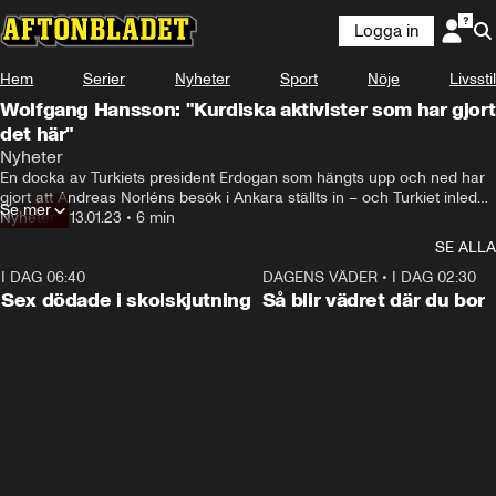
Logga in
Hem
Serier
Nyheter
Sport
Nöje
Livsstil
Wolfgang Hansson: "Kurdiska aktivister som har gjort
det här"
Nyheter
En docka av Turkiets president Erdogan som hängts upp och ned har 
gjort att Andreas Norléns besök i Ankara ställts in – och Turkiet inleder 
Se mer
en utredning om brottsprovokation.
Nyheter
•
13.01.23
•
6 min
SE ALLA
I DAG 06:40
0:47
DAGENS VÄDER
•
I DAG 02:30
Sex dödade i skolskjutning
Så blir vädret där du bor