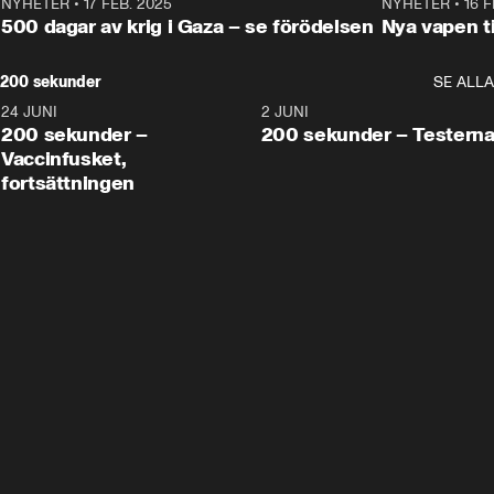
NYHETER
•
17 FEB. 2025
0:45
NYHETER
•
16 F
500 dagar av krig i Gaza – se förödelsen
Nya vapen ti
200 sekunder
SE ALLA
24 JUNI
5:00
2 JUNI
200 sekunder –
200 sekunder – Testern
Vaccinfusket,
fortsättningen