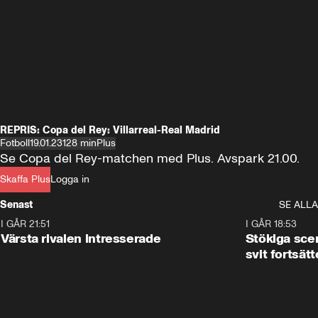
REPRIS: Copa del Rey: Villarreal-Real Madrid
Fotboll
19.01.23
128 min
Plus
Se Copa del Rey-matchen med Plus. Avspark 21.00.
Skaffa Plus
Logga in
Senast
SE ALLA
I GÅR 21:51
0:31
I GÅR 18:53
Värsta rivalen intresserade
Stökiga sce
svit fortsätt