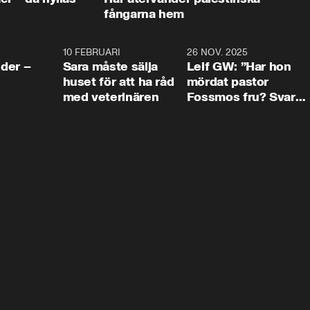
fångarna hem
4:24
10 FEBRUARI
4:13
26 NOV. 2025
8:1
der –
Sara måste sälja
Leif GW: ”Har hon
huset för att ha råd
mördat pastor
med veterinären
Fossmos fru? Svar
nej.”