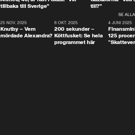
tillbaka till Sverige”
till?”
SE ALLA
3
25 NOV. 2025
31:05
8 OKT. 2025
4:29
4 JUNI 2025
Knutby – Vem
200 sekunder –
Finansmin
mördade Alexandra?
Köttfusket: Se hela
125 procent
programmet här
"Skattever
viktig uppg