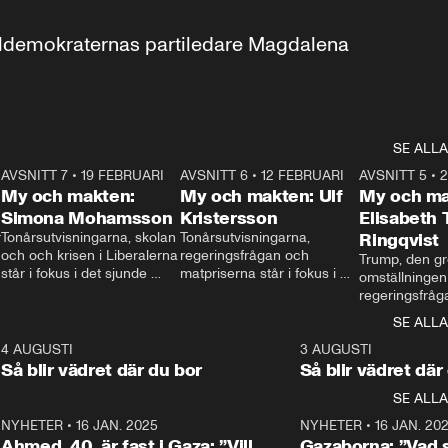
aldemokraternas partiledare Magdalena 
SE ALLA
7
AVSNITT 7
•
19 FEBRUARI
24:30
AVSNITT 6
•
12 FEBRUARI
27:30
AVSNITT 5
•
My och makten:
My och makten: Ulf
My och ma
Simona Mohamsson
Kristersson
Elisabeth
 
Tonårsutvisningarna, skolan 
Tonårsutvisningarna, 
Ringqvist
och och krisen i Liberalerna 
regeringsfrågan och 
Trump, den gr
står i fokus i det sjunde 
matpriserna står i fokus i 
omställningen
avsnittet av ”My och 
det sjätte avsnittet av ”My 
regeringsfråga
makten”. Se när 
och makten”. Se när 
centrum i det 
SE ALLA
Aftonbladets inrikespolitiska 
Aftonbladets inrikespolitiska 
avsnittet av ”
kommentator My 
kommentator My 
6
4 AUGUSTI
1:06
3 AUGUSTI
Makten”. Se nä
Rohwedder ställer 
Rohwedder ställer 
Så blir vädret där du bor
Så blir vädret där
Aftonbladets in
utbildnings- och 
statsminister Ulf Kristersson 
kommentator 
SE ALLA
integrationsminister Simona 
till svars.
Rohwedder stäl
Mohamsson till svars.
Centerpartiets
2
NYHETER
•
16 JAN. 2025
1:01
NYHETER
•
16 JAN. 20
Thand Ring till
Ahmed, 40, är fast i Gaza: ”Vill
Gazaborna: ”Vad s