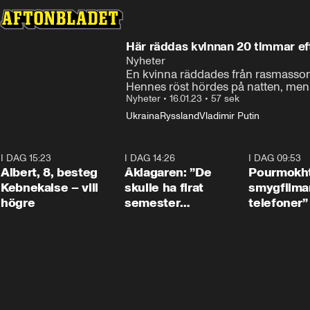
Här räddas kvinnan 20 timmar e
Nyheter
En kvinna räddades från rasmassorn
Hennes röst hördes på natten, men d
Nyheter
•
16.01.23
•
57 sek
Ukraina
Ryssland
Vladimir Putin
I DAG 15:23
0:54
I DAG 14:26
1:54
I DAG 09:53
Albert, 8, besteg
Åklagaren: ”De
Pourmokht
Kebnekaise – vill
skulle ha firat
smygfilma
högre
semester
telefoner”
tillsammans”