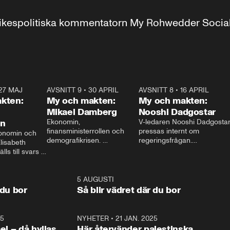
r inrikespolitiska kommentatorn My Rohwedder Soci
27 MAJ
3:51
AVSNITT 9
•
30 APRIL
24:00
AVSNITT 8
•
16 APRIL
25:1
kten:
My och makten:
My och makten:
Mikael Damberg
Nooshi Dadgostar
on
Ekonomin, 
V-ledaren Nooshi Dadgostar
finansministerrollen och 
pressas internt om 
onomin och 
demografikrisen. 
regeringsfrågan.

lisabeth 
Oppositionen ställs till svars 
I Aftonbladets 
ls till svars 
när Socialdemokraternas 
partiledarutfrågning ”My 
stern gästar 
Mikael Damberg gästar My 
och Makten” sätter hon ner 
My och Makten. 
och Makten. 
foten mot kritikerna:

1:06
5 AUGUSTI
1:0
– Vi ställer upp i val. Ska vi 
 du bor
Så blir vädret där du bor
vara med så sitter vi förstås 
25
1:22
NYHETER
•
21 JAN. 2025
0:5
ael – då hyllas
Här återvänder palestinska