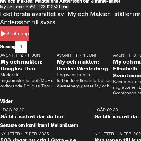
My och makten: Magdalena Andersson om Jimmie-hånet
My och makten
S1 E1
23.10.25
21 min
I det första avsnittet av ”My och Makten” ställe
Andersson till svars.
Spela upp
1
Säsong
AVSNITT 12
•
11 JUNI
26:27
AVSNITT 11
•
4 JUNI
23:40
AVSNITT 10
•
My och makten:
My och makten:
My och ma
Douglas Thor
Denice Westerberg
Elisabeth
Moderata 
Ungsvenskarnas 
Svantess
ungdomsförbundet (MUF:s) 
förbundsordförande Denice 
Kvinnorna, ek
ordförande Douglas Thor 
Westerberg gästar My och 
migrationen. E
gästar My och makten. I 
makten. I avsnittet 
Svantesson stäl
avsnittet diskuteras 
diskuteras migrationsfrågan 
när finansmini
Väder
tonårsutvisningarna och hur 
och hur SD ska locka 
Moderaterna ska locka 
kvinnliga väljare. 
I DAG 02:30
1:06
I GÅR 02:30
väljare till valet i höst. 
Så blir vädret där du bor
Så blir vädret där
Senaste om konflikten i Mellanöstern
NYHETER
•
17 FEB. 2025
0:45
NYHETER
•
16 FEB. 20
500 dagar av krig i Gaza – se
Nya vapen till Isr