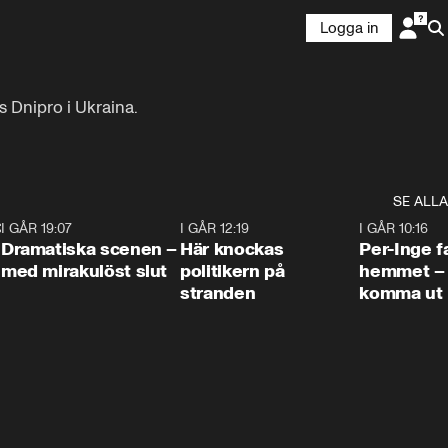
Logga in
Dnipro i Ukraina.

SE ALLA
:30
6
I GÅR 19:07
0:42
I GÅR 12:19
0:45
I GÅR 10:16
Dramatiska scenen –
Här knockas
Per-Inge fa
med mirakulöst slut
politikern på
hemmet – 
stranden
komma ut