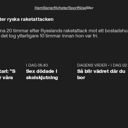
Hem
Serier
Nyheter
Sport
Nöje
Mer
Livsstil
fter ryska raketattacken
a 20 timmar efter Rysslands raketattack mot ett bostadshus 
et tog ytterligare 10 timmar innan hon var fri.
1:36
I DAG 06:40
0:47
DAGENS VÄDER
•
I DAG 02
1:0
ari: ”S
Sex dödade i
Så blir vädret där du
r våra
skolskjutning
bor