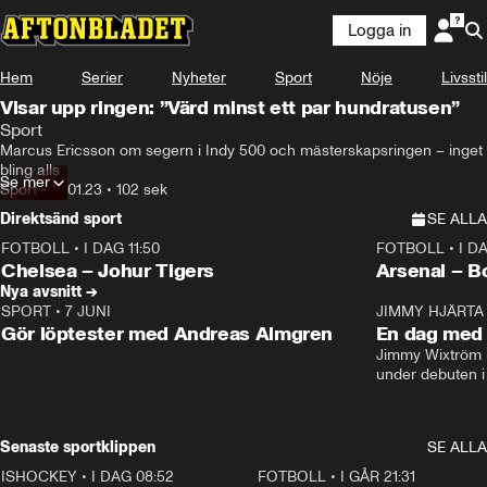
Logga in
Hem
Serier
Nyheter
Sport
Nöje
Livsstil
Visar upp ringen: ”Värd minst ett par hundratusen”
Sport
Marcus Ericsson om segern i Indy 500 och mästerskapsringen – inget 
bling alls
Se mer
Sport
•
16.01.23
•
102 sek
Direktsänd sport
SE ALLA
FOTBOLL
•
I DAG 11:50
FOTBOLL
•
I D
Plus
Plus
Chelsea – Johur Tigers
Arsenal – B
Nya avsnitt →
SPORT
•
7 JUNI
16:36
JIMMY HJÄRTA
Gör löptester med Andreas Almgren
En dag med 
Jimmy Wixtröm 
under debuten i
Senaste sportklippen
SE ALLA
ISHOCKEY
•
I DAG 08:52
1:08
FOTBOLL
•
I GÅR 21:31