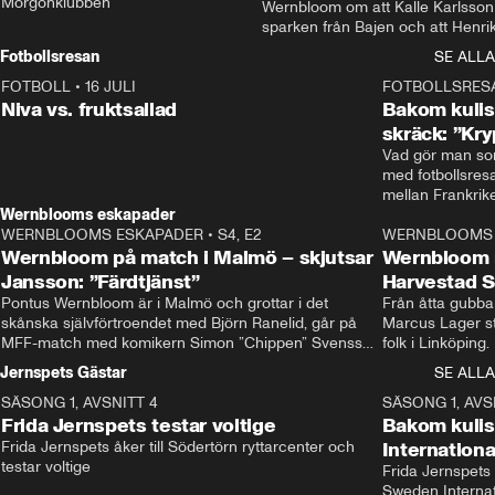
Morgonklubben
Wernbloom om att Kalle Karlsson 
sparken från Bajen och att Henrik
Rydström tar över
Fotbollsresan
SE ALLA
FOTBOLL
•
16 JULI
0:44
FOTBOLLSRES
Niva vs. fruktsallad
Bakom kulis
skräck: ”Kry
Vad gör man som
med fotbollsres
Wernblooms eskapader
WERNBLOOMS ESKAPADER
•
S4, E2
38:23
WERNBLOOMS 
Wernbloom på match i Malmö – skjutsar
Wernbloom 
Jansson: ”Färdtjänst”
Harvestad 
Pontus Wernbloom är i Malmö och grottar i det 
Från åtta gubbar 
skånska självförtroendet med Björn Ranelid, går på 
Marcus Lager sta
MFF-match med komikern Simon ”Chippen” Svensson 
folk i Linköping
och hjälper skadade stjärnbacken Pontus Jansson 
och Wernbloom kl
Jernspets Gästar
SE ALLA
hem. 
SÄSONG 1, AVSNITT 4
13:37
SÄSONG 1, AVS
Frida Jernspets testar voltige
Bakom kuli
Frida Jernspets åker till Södertörn ryttarcenter och 
Internation
testar voltige
Frida Jernspets 
Sweden Interna