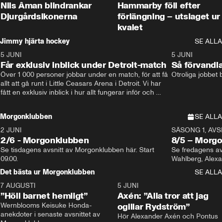
Nils Åman blindrankar
Hammarby föll efter
Djurgårdsikonerna
förlängning – utslaget ur
kvalet
Jimmy hjärta hockey
SE ALLA
5 JUNI
11:14
5 JUNI
Får exklusiv inblick under Detroit-match
Så förvandl
Över 1 000 personer jobbar under en match, för att få 
Otroliga jobbet
allt att gå runt i Little Ceasars Arena i Detroit. Vi har 
fått en exklusiv inblick i hur allt fungerar inför och 
under match i världens bästa hockeyliga
Morgonklubben
SE ALLA
2 JUNI
SÄSONG 1, AVSN
2/6 - Morgonklubben
8/5 – Morg
Se tisdagens avsnitt av Morgonklubben här. Start 
Se fredagens av
09.00. 
Det bästa ur Morgonklubben
SE ALLA
7 AUGUSTI
1:14
5 JUNI
”Höll barnet hemligt”
Axén: ”Alla tror att jag
Wernblooms Keisuke Honda-
ogillar Rydström”
anekdoter i senaste avsnittet av 
Hör Alexander Axén och Pontus 