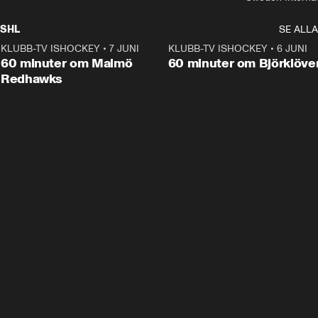
SHL
SE ALLA
KLUBB-TV ISHOCKEY
•
7 JUNI
1:02:53
KLUBB-TV ISHOCKEY
•
6 JUNI
1:0
Plus
60 minuter om Malmö
60 minuter om Björklöve
Redhawks