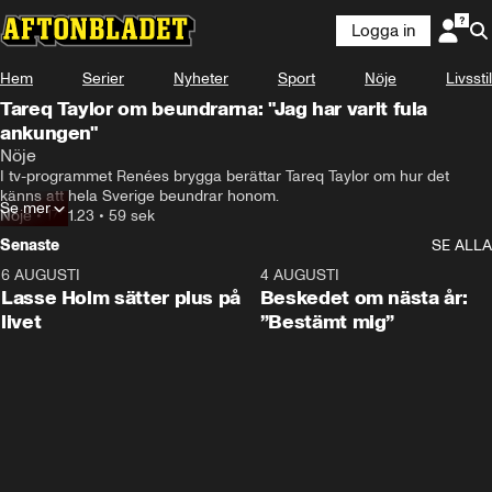
Logga in
Hem
Serier
Nyheter
Sport
Nöje
Livsstil
Tareq Taylor om beundrarna: "Jag har varit fula
ankungen"
Nöje
I tv-programmet Renées brygga berättar Tareq Taylor om hur det 
känns att hela Sverige beundrar honom.
Se mer
Nöje
•
17.01.23
•
59 sek
Senaste
SE ALLA
6 AUGUSTI
1:04
4 AUGUSTI
Lasse Holm sätter plus på
Beskedet om nästa år:
livet
”Bestämt mig”