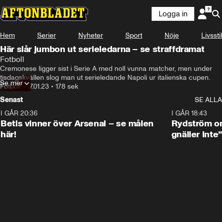
Logga in
Hem
Serier
Nyheter
Sport
Nöje
Livsstil
Här slår jumbon ut serieledarna – se straffdramat
Fotboll
Cremonese ligger sist i Serie A med noll vunna matcher, men under 
tisdagskvällen slog man ut serieledande Napoli ur italienska cupen.
Se mer
Fotboll
•
17.01.23
•
178 sek
Senast
SE ALLA
I GÅR 20:36
1:30
I GÅR 18:43
Betis vinner över Arsenal – se målen
Rydström om
här!
gnäller inte”