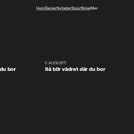
Hem
Serier
Nyheter
Sport
Nöje
Mer
Livsstil
1:06
5 AUGUSTI
1:0
 du bor
Så blir vädret där du bor