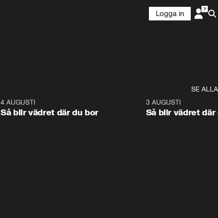
Logga in
SE ALLA
6
4 AUGUSTI
1:06
3 AUGUSTI
Så blir vädret där du bor
Så blir vädret där