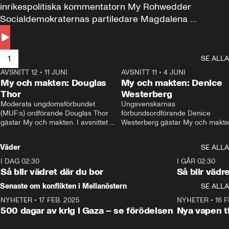
inrikespolitiska kommentatorn My Rohwedder 
Socialdemokraternas partiledare Magdalena 
Andersson till svars.
1
SE ALLA
AVSNITT 12
•
11 JUNI
26:27
AVSNITT 11
•
4 JUNI
2
My och makten: Douglas
My och makten: Denice
Thor
Westerberg
Moderata ungdomsförbundet 
Ungsvenskarnas 
(MUF:s) ordförande Douglas Thor 
förbundsordförande Denice 
gästar My och makten. I avsnittet 
Westerberg gästar My och makten.
diskuteras tonårsutvisningarna och 
avsnittet diskuteras migrationsfrå
hur Moderaterna ska locka väljare till 
och hur SD ska locka kvinnliga 
Väder
SE ALLA
valet i höst. 
väljare. 
I DAG 02:30
1:06
I GÅR 02:30
Så blir vädret där du bor
Så blir vädr
Senaste om konflikten i Mellanöstern
SE ALLA
NYHETER
•
17 FEB. 2025
0:45
NYHETER
•
16 F
500 dagar av krig i Gaza – se förödelsen
Nya vapen ti