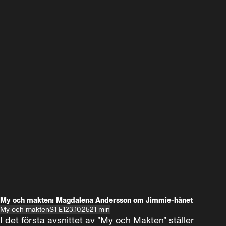
My och makten: Magdalena Andersson om Jimmie-hånet
My och makten
S1 E1
23.10.25
21 min
I det första avsnittet av ”My och Makten” ställer 