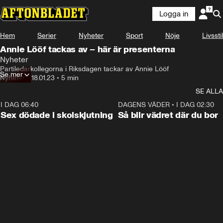
Logga in
Hem
Serier
Nyheter
Sport
Nöje
Livsstil
Annie Lööf tackas av – här är presenterna
Nyheter
Partiledarkollegorna i Riksdagen tackar av Annie Lööf
Se mer
Nyheter
•
18.01.23
•
5 min
SE ALLA
I DAG 06:40
0:47
DAGENS VÄDER
•
I DAG 02:30
Sex dödade i skolskjutning
Så blir vädret där du bor