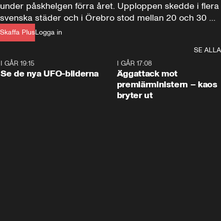
under påskhelgen förra året. Upploppen skedde i flera 
svenska städer och i Örebro stod mellan 20 och 30 
poliser ensamma mot en stenkastande folkmassa på 
Skaffa Plus
Logga in
hundratals personer, innan förstärkning kom. Det här 
SE ALLA
är polisens egna filmer från händelserna.
I GÅR 19:15
0:36
I GÅR 17:08
Se de nya UFO-bilderna
Äggattack mot
premiärministern – kaos
bryter ut