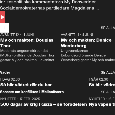
inrikespolitiska kommentatorn My Rohwedder 
Socialdemokraternas partiledare Magdalena 
Andersson till svars.
1
SE ALLA
AVSNITT 12
•
11 JUNI
26:27
AVSNITT 11
•
4 JUNI
2
My och makten: Douglas
My och makten: Denice
Thor
Westerberg
Moderata ungdomsförbundet 
Ungsvenskarnas 
(MUF:s) ordförande Douglas Thor 
förbundsordförande Denice 
gästar My och makten. I avsnittet 
Westerberg gästar My och makten.
diskuteras tonårsutvisningarna och 
avsnittet diskuteras migrationsfrå
hur Moderaterna ska locka väljare till 
och hur SD ska locka kvinnliga 
Väder
SE ALLA
valet i höst. 
väljare. 
I DAG 02:30
1:06
I GÅR 02:30
Så blir vädret där du bor
Så blir vädr
Senaste om konflikten i Mellanöstern
SE ALLA
NYHETER
•
17 FEB. 2025
0:45
NYHETER
•
16 F
500 dagar av krig i Gaza – se förödelsen
Nya vapen ti