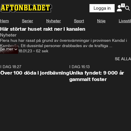
Logga in
Hem
Serier
Nyheter
Sport
Nöje
Livsstil
Här störtar huset rakt ner i kanalen
Nyheter
Flera hus har rasat på grund av översvämningar i provinsen Kandal i 
Kambodja. Ett dussintal personer drabbades av de kraftiga 
Se mer
vattenströmmarna, men ingen ska ha skadats, enligt tidningen Khmer 
Nyheter
•
18.01.23
•
62 sek
Times.
SE ALLA
I DAG 18:27
0:31
I DAG 16:13
Över 100 döda i jordbävning
Unika fyndet: 9 000 år
gammalt foster