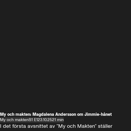
My och makten: Magdalena Andersson om Jimmie-hånet
My och makten
S1 E1
23.10.25
21 min
I det första avsnittet av ”My och Makten” ställer 