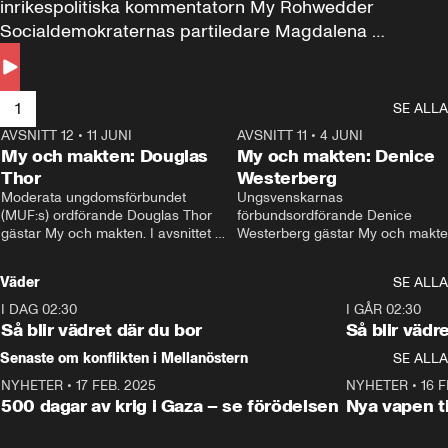
inrikespolitiska kommentatorn My Rohwedder 
Socialdemokraternas partiledare Magdalena 
Andersson till svars.
1
SE ALLA
AVSNITT 12
•
11 JUNI
26:27
AVSNITT 11
•
4 JUNI
2
My och makten: Douglas
My och makten: Denice
Thor
Westerberg
Moderata ungdomsförbundet 
Ungsvenskarnas 
(MUF:s) ordförande Douglas Thor 
förbundsordförande Denice 
gästar My och makten. I avsnittet 
Westerberg gästar My och makten.
diskuteras tonårsutvisningarna och 
avsnittet diskuteras migrationsfrå
hur Moderaterna ska locka väljare till 
och hur SD ska locka kvinnliga 
Väder
SE ALLA
valet i höst. 
väljare. 
I DAG 02:30
1:06
I GÅR 02:30
Så blir vädret där du bor
Så blir vädr
Senaste om konflikten i Mellanöstern
SE ALLA
NYHETER
•
17 FEB. 2025
0:45
NYHETER
•
16 F
500 dagar av krig i Gaza – se förödelsen
Nya vapen ti