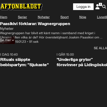
Logga in
Hem
Serier
Nyheter
Sport
Nöje
Livsstil
Paasikivi förklarar: Wagnergruppen
Nyheter
Det är ett privat militärt företag.
Wagnergruppen har blivit ett känt namn i samband med kriget i 
Ukraina. Men vilka är de? Hör överstelöjtnant Joakim Paasikivi om 
Se mer
gruppens historia och brutala framfart.
Nyheter
•
19.01.23
•
91 sek
SE ALLA
I DAG 10:40
1:01
I GÅR 15:00
Rituals släppte
”Underliga grytor"
bebisparfym: ”Sjukaste”
försvinner på Lidingösko