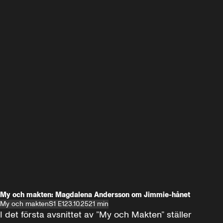
My och makten: Magdalena Andersson om Jimmie-hånet
My och makten
S1 E1
23.10.25
21 min
I det första avsnittet av ”My och Makten” ställer 