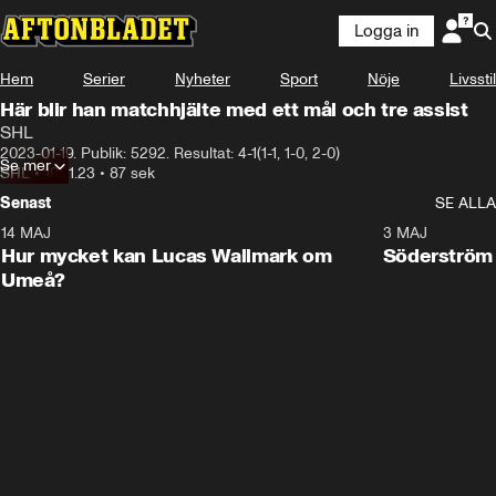
Logga in
Hem
Serier
Nyheter
Sport
Nöje
Livsstil
Här blir han matchhjälte med ett mål och tre assist
SHL
2023-01-19. Publik: 5292. Resultat: 4-1(1-1, 1-0, 2-0)
Se mer
SHL
•
19.01.23
•
87 sek
Senast
SE ALLA
14 MAJ
1:18
3 MAJ
Plus
Hur mycket kan Lucas Wallmark om
Söderström
Umeå?