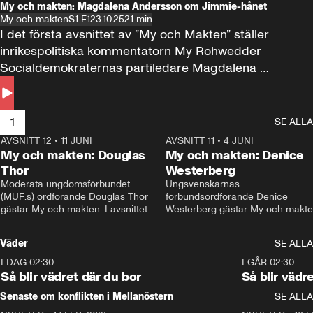
My och makten: Magdalena Andersson om Jimmie-hånet
My och makten
S1 E1
23.10.25
21 min
I det första avsnittet av ”My och Makten” ställer 
inrikespolitiska kommentatorn My Rohwedder 
Socialdemokraternas partiledare Magdalena 
Andersson till svars.
1
SE ALLA
AVSNITT 12
•
11 JUNI
26:27
AVSNITT 11
•
4 JUNI
2
My och makten: Douglas
My och makten: Denice
Thor
Westerberg
Moderata ungdomsförbundet 
Ungsvenskarnas 
(MUF:s) ordförande Douglas Thor 
förbundsordförande Denice 
gästar My och makten. I avsnittet 
Westerberg gästar My och makten.
diskuteras tonårsutvisningarna och 
avsnittet diskuteras migrationsfrå
hur Moderaterna ska locka väljare till 
och hur SD ska locka kvinnliga 
Väder
SE ALLA
valet i höst. 
väljare. 
I DAG 02:30
1:06
I GÅR 02:30
Så blir vädret där du bor
Så blir vädr
Senaste om konflikten i Mellanöstern
SE ALLA