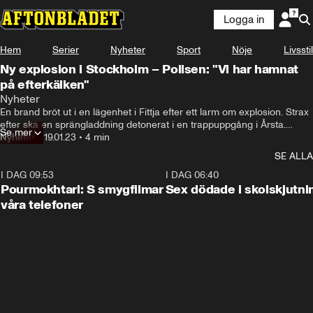
Logga in
Hem
Serier
Nyheter
Sport
Nöje
Livsstil
Ny explosion i Stockholm – Polisen: "Vi har hamnat
på efterkälken"
Nyheter
En brand bröt ut i en lägenhet i Fittja efter ett larm om explosion. Strax 
efter ska en sprängladdning detonerat i en trappuppgång i Årsta.

Se mer
Polisen har inlett en förundersökning om allmänfarlig ödeläggelse och 
Nyheter
•
19.01.23
•
4 min
skickat dit bombtekniker.
SE ALLA
I DAG 09:53
1:36
I DAG 06:40
Pourmokhtari: S smygfilmar
Sex dödade i skolskjutni
våra telefoner