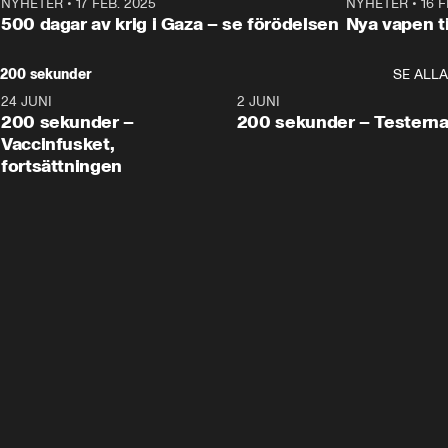
NYHETER
•
17 FEB. 2025
0:45
NYHETER
•
16 F
500 dagar av krig i Gaza – se förödelsen
Nya vapen ti
200 sekunder
SE ALLA
24 JUNI
5:00
2 JUNI
200 sekunder –
200 sekunder – Testern
Vaccinfusket,
fortsättningen