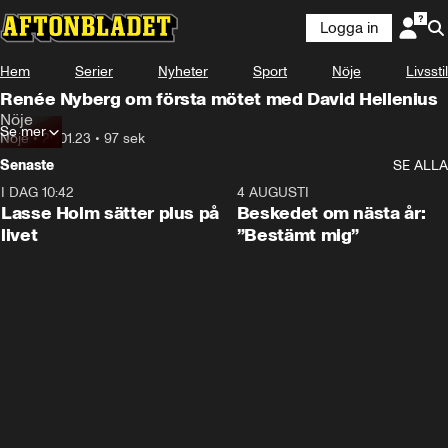
Logga in
Hem
Serier
Nyheter
Sport
Nöje
Livsstil
Renée Nyberg om första mötet med David Hellenius
Nöje
Se mer
Nöje
•
20.01.23
•
97 sek
Senaste
SE ALLA
I DAG 10:42
1:04
4 AUGUSTI
Lasse Holm sätter plus på
Beskedet om nästa år:
livet
”Bestämt mig”