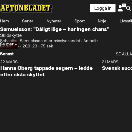
Logga in
Hem
Serier
Nyheter
Sport
Nöje
Livsstil
Samuelsson: ”Dåligt läge – har ingen chans”
Skidskytte
Sebastian Samuelsson efter misslyckandet i Antholtz
Se mer
Skidskytte
•
20.01.23
•
75 sek
Senast
SE ALLA
22 MARS
0:55
21 MARS
Hanna Öberg tappade segern – ledde
Svensk succ
efter sista skyttet