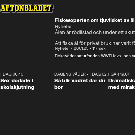
Fiskeexperten om tjuvfisket av ål
Nyheter
Ålen är rödlistad och under ett akut 
Att fiska ål för privat bruk har vari
Nyheter
•
20.01.23
•
117 sek
Fiske
Världsnaturfonden WWF
Havs- och v
I DAG 06:40
0:35
DAGENS VÄDER
•
I DAG 02:30
1:06
I GÅR 19:07
Sex dödade i
Så blir vädret där du
Dramatisk
skolskjutning
bor
med miraku