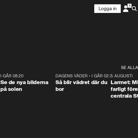
Logga in
SE ALLA
6
I GÅR 08:20
0:31
DAGENS VÄDER
•
I GÅR 02:30
1:06
5 AUGUSTI
Se de nya bilderna
Så blir vädret där du
Larmet: M
på solen
bor
farligt för
centrala 