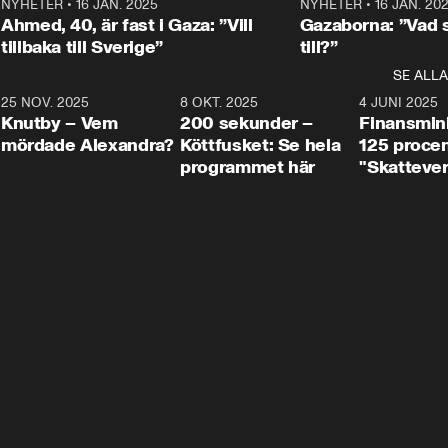
Centerpartiets
2
NYHETER
•
16 JAN. 2025
1:01
NYHETER
•
16 JAN. 20
Thand Ring till
Ahmed, 40, är fast i Gaza: ”Vill
Gazaborna: ”Vad s
tillbaka till Sverige”
till?”
SE ALLA
3
25 NOV. 2025
31:05
8 OKT. 2025
4:29
4 JUNI 2025
Knutby – Vem
200 sekunder –
Finansmin
mördade Alexandra?
Köttfusket: Se hela
125 procent
programmet här
"Skattever
viktig uppg