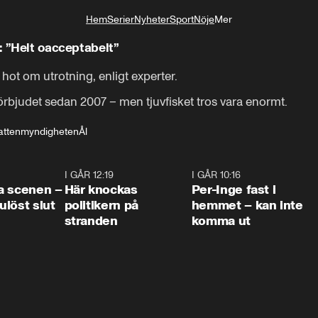
Hem
Serier
Nyheter
Sport
Nöje
Mer
Livsstil
: ”Helt oacceptabelt”
hot om utrotning, enligt experter. 

t förbjudet sedan 2007 – men tjuvfisket tros vara enormt.
attenmyndigheten
Ål
0:42
I GÅR 12:19
0:45
I GÅR 10:16
1:2
a scenen –
Här knockas
Per-Inge fast i
löst slut
politikern på
hemmet – kan inte
stranden
komma ut