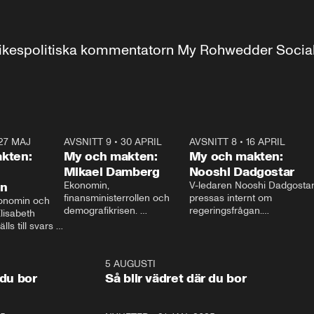
r inrikespolitiska kommentatorn My Rohwedder Soci
27 MAJ
3:51
AVSNITT 9
•
30 APRIL
24:00
AVSNITT 8
•
16 APRIL
25:1
kten:
My och makten:
My och makten:
Mikael Damberg
Nooshi Dadgostar
on
Ekonomin, 
V-ledaren Nooshi Dadgostar
finansministerrollen och 
pressas internt om 
onomin och 
demografikrisen. 
regeringsfrågan.

lisabeth 
Oppositionen ställs till svars 
I Aftonbladets 
ls till svars 
när Socialdemokraternas 
partiledarutfrågning ”My 
stern gästar 
Mikael Damberg gästar My 
och Makten” sätter hon ner 
My och Makten. 
och Makten. 
foten mot kritikerna:

1:06
5 AUGUSTI
1:0
– Vi ställer upp i val. Ska vi 
 du bor
Så blir vädret där du bor
vara med så sitter vi förstås 