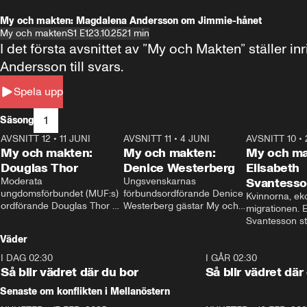
My och makten: Magdalena Andersson om Jimmie-hånet
My och makten
S1 E1
23.10.25
21 min
I det första avsnittet av ”My och Makten” ställe
Andersson till svars.
Spela upp
1
Säsong
AVSNITT 12
•
11 JUNI
26:27
AVSNITT 11
•
4 JUNI
23:40
AVSNITT 10
•
My och makten:
My och makten:
My och ma
Douglas Thor
Denice Westerberg
Elisabeth
Moderata 
Ungsvenskarnas 
Svantess
ungdomsförbundet (MUF:s) 
förbundsordförande Denice 
Kvinnorna, ek
ordförande Douglas Thor 
Westerberg gästar My och 
migrationen. E
gästar My och makten. I 
makten. I avsnittet 
Svantesson stäl
avsnittet diskuteras 
diskuteras migrationsfrågan 
när finansmini
Väder
tonårsutvisningarna och hur 
och hur SD ska locka 
Moderaterna ska locka 
kvinnliga väljare. 
I DAG 02:30
1:06
I GÅR 02:30
väljare till valet i höst. 
Så blir vädret där du bor
Så blir vädret där
Senaste om konflikten i Mellanöstern