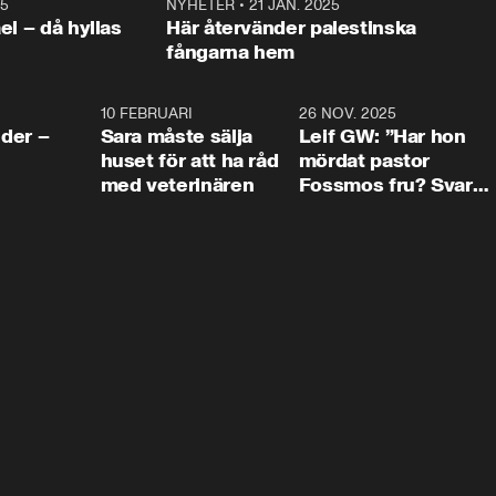
25
1:22
NYHETER
•
21 JAN. 2025
0:5
ael – då hyllas
Här återvänder palestinska
fångarna hem
4:24
10 FEBRUARI
4:13
26 NOV. 2025
8:1
der –
Sara måste sälja
Leif GW: ”Har hon
huset för att ha råd
mördat pastor
med veterinären
Fossmos fru? Svar
nej.”