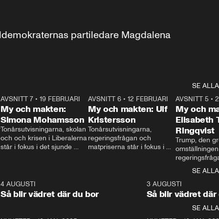
aldemokraternas partiledare Magdalena 
SE ALLA
7
AVSNITT 7
•
19 FEBRUARI
24:30
AVSNITT 6
•
12 FEBRUARI
27:30
AVSNITT 5
•
My och makten:
My och makten: Ulf
My och ma
Simona Mohamsson
Kristersson
Elisabeth
 
Tonårsutvisningarna, skolan 
Tonårsutvisningarna, 
Ringqvist
och och krisen i Liberalerna 
regeringsfrågan och 
Trump, den gr
står i fokus i det sjunde 
matpriserna står i fokus i 
omställningen
avsnittet av ”My och 
det sjätte avsnittet av ”My 
regeringsfråga
makten”. Se när 
och makten”. Se när 
centrum i det 
SE ALLA
Aftonbladets inrikespolitiska 
Aftonbladets inrikespolitiska 
avsnittet av ”
kommentator My 
kommentator My 
6
4 AUGUSTI
1:06
3 AUGUSTI
Makten”. Se nä
Rohwedder ställer 
Rohwedder ställer 
Så blir vädret där du bor
Så blir vädret där
Aftonbladets in
utbildnings- och 
statsminister Ulf Kristersson 
kommentator 
SE ALLA
integrationsminister Simona 
till svars.
Rohwedder stäl
Mohamsson till svars.