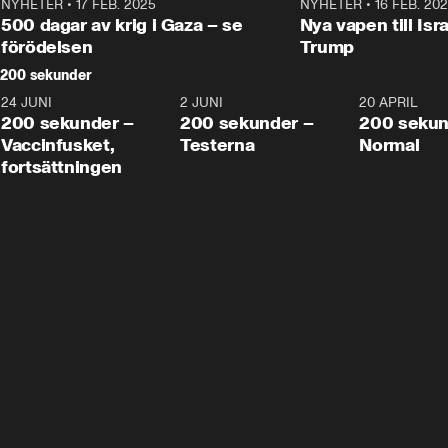
NYHETER
•
17 FEB. 2025
0:45
NYHETER
•
16 FEB. 20
500 dagar av krig i Gaza – se
Nya vapen till Isr
förödelsen
Trump
200 sekunder
24 JUNI
5:00
2 JUNI
4:23
20 APRIL
200 sekunder –
200 sekunder –
200 sekun
Vaccinfusket,
Testerna
Normal
fortsättningen