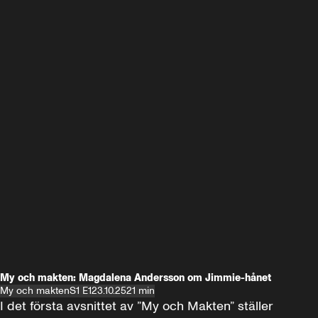
My och makten: Magdalena Andersson om Jimmie-hånet
My och makten
S1 E1
23.10.25
21 min
I det första avsnittet av ”My och Makten” ställer 