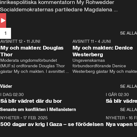
inrikespolitiska kommentatorn My Rohwedder 
Socialdemokraternas partiledare Magdalena 
Andersson till svars.
1
SE ALLA
AVSNITT 12
•
11 JUNI
26:27
AVSNITT 11
•
4 JUNI
2
My och makten: Douglas
My och makten: Denice
Thor
Westerberg
Moderata ungdomsförbundet 
Ungsvenskarnas 
(MUF:s) ordförande Douglas Thor 
förbundsordförande Denice 
gästar My och makten. I avsnittet 
Westerberg gästar My och makten.
diskuteras tonårsutvisningarna och 
avsnittet diskuteras migrationsfrå
hur Moderaterna ska locka väljare till 
och hur SD ska locka kvinnliga 
Väder
SE ALLA
valet i höst. 
väljare. 
I DAG 02:30
1:06
I GÅR 02:30
Så blir vädret där du bor
Så blir vädr
Senaste om konflikten i Mellanöstern
SE ALLA
NYHETER
•
17 FEB. 2025
0:45
NYHETER
•
16 F
500 dagar av krig i Gaza – se förödelsen
Nya vapen ti