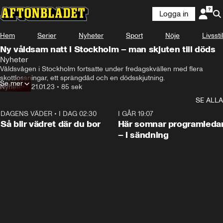
Logga in
Hem
Serier
Nyheter
Sport
Nöje
Livsstil
Ny våldsam natt i Stockholm – man skjuten till döds
Nyheter
Våldsvågen i Stockholm fortsatte under fredagskvällen med flera 
skottlossningar, ett sprängdåd och en dödsskjutning.
Se mer
Nyheter
•
21.01.23
•
85 sek
SE ALLA
DAGENS VÄDER
•
I DAG 02:30
1:06
I GÅR 19:07
Så blir vädret där du bor
Här somnar programleda
– i sändning