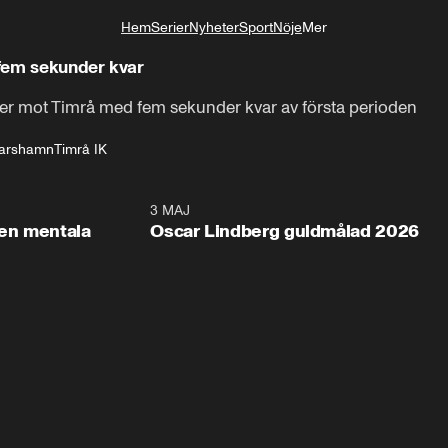
Hem
Serier
Nyheter
Sport
Nöje
Mer
Livsstil
fem sekunder kvar
der mot Timrå med fem sekunder kvar av första perioden
karshamn
Timrå IK
2:26
3 MAJ
1:0
en mentala
Oscar Lindberg guldmålad 2026