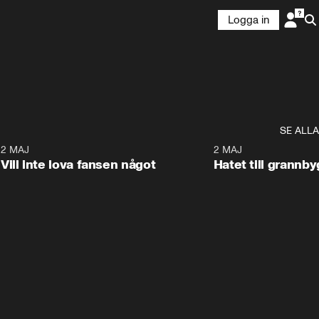
Logga in
SE ALLA
9
2 MAJ
0:33
2 MAJ
Vill inte lova fansen något
Hatet till grannb