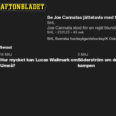
Se Joe Cannatas jättetavla med 
SHL
Joe Cannata stod för en rejäl blun
SHL
•
21.01.23
•
43 sek
SHL Svenska hockeyligan
Ishockey
IK Os
Senast
14 MAJ
1:18
3 MAJ
Plus
Hur mycket kan Lucas Wallmark om
Söderström om d
Umeå?
kampen