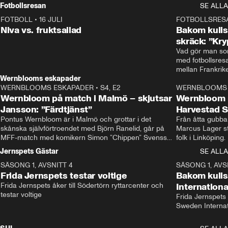
Rydström tar över
Fotbollsresan
SE ALLA
FOTBOLL
•
16 JULI
0:44
FOTBOLLSRES
Niva vs. fruktsallad
Bakom kulis
skräck: ”Kry
Vad gör man som
med fotbollsres
Wernblooms eskapader
WERNBLOOMS ESKAPADER
•
S4, E2
38:23
WERNBLOOMS 
Wernbloom på match i Malmö – skjutsar
Wernbloom 
Jansson: ”Färdtjänst”
Harvestad 
Pontus Wernbloom är i Malmö och grottar i det 
Från åtta gubbar 
skånska självförtroendet med Björn Ranelid, går på 
Marcus Lager sta
MFF-match med komikern Simon ”Chippen” Svensson 
folk i Linköping
och hjälper skadade stjärnbacken Pontus Jansson 
och Wernbloom kl
Jernspets Gästar
SE ALLA
hem. 
SÄSONG 1, AVSNITT 4
13:37
SÄSONG 1, AVS
Frida Jernspets testar voltige
Bakom kuli
Frida Jernspets åker till Södertörn ryttarcenter och 
Internation
testar voltige
Frida Jernspets 
Sweden Interna