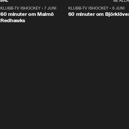
SHL
SE ALLA
KLUBB-TV ISHOCKEY
•
7 JUNI
1:02:53
KLUBB-TV ISHOCKEY
•
6 JUNI
1:0
Plus
60 minuter om Malmö
60 minuter om Björklöve
Redhawks