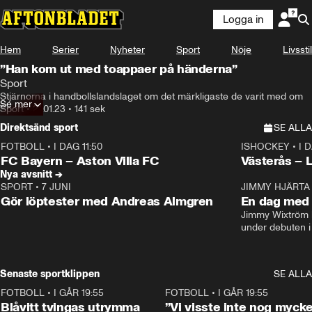
Logga in
Hem
Serier
Nyheter
Sport
Nöje
Livsstil
”Han kom ut med toappaer på händerna”
Sport
Stjärnorna i handbollslandslaget om det märkligaste de varit med om
Se mer
Sport
•
21.01.23
•
141 sek
Direktsänd sport
SE ALLA
FOTBOLL
•
I DAG 11:50
ISHOCKEY
•
I 
Plus
Plus
FC Bayern – Aston Villa FC
Västerås – 
Nya avsnitt →
SPORT
•
7 JUNI
16:36
JIMMY HJÄRTA
Gör löptester med Andreas Almgren
En dag med 
Jimmy Wixtröm 
under debuten i
Senaste sportklippen
SE ALLA
FOTBOLL
•
I GÅR 19:55
0:29
FOTBOLL
•
I GÅR 19:55
Blåvitt tvingas utrymma
”Vi visste inte nog mycke