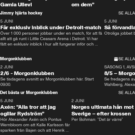
Gamla Ullevi
om dem”
Jimmy hjärta hockey
SE ALLA
5 JUNI
11:14
5 JUNI
Får exklusiv inblick under Detroit-match
Så förvandl
Över 1 000 personer jobbar under en match, för att få 
Otroliga jobbet
allt att gå runt i Little Ceasars Arena i Detroit. Vi har 
fått en exklusiv inblick i hur allt fungerar inför och 
under match i världens bästa hockeyliga
Morgonklubben
SE ALLA
2 JUNI
SÄSONG 1, AVSN
2/6 - Morgonklubben
8/5 – Morg
Se tisdagens avsnitt av Morgonklubben här. Start 
Se fredagens av
09.00. 
Det bästa ur Morgonklubben
SE ALLA
5 JUNI
0:44
2 JUNI
Axén: ”Alla tror att jag
Norges ultimata hån mot
ogillar Rydström”
Sverige – efter krossen
Hör Alexander Axén och Pontus 
Per Bohman: ”Det är värre”
Wernbloom om att Kalle Karlsson får 
sparken från Bajen och att Henrik 