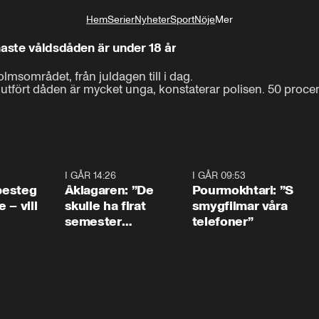
Hem
Serier
Nyheter
Sport
Nöje
Mer
Livsstil
naste våldsdåden är under 18 år
lmsområdet, från juldagen till i dag.

fört dåden är mycket unga, konstaterar polisen. 50 procen
0:54
I GÅR 14:26
1:54
I GÅR 09:53
1:3
 besteg
Åklagaren: ”De
Pourmokhtari: ”S
 – vill
skulle ha firat
smygfilmar våra
semester
telefoner”
tillsammans”