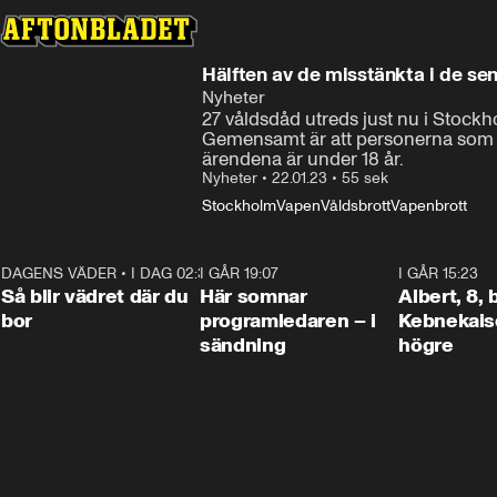
Hälften av de misstänkta i de se
Nyheter
27 våldsdåd utreds just nu i Stockho
Gemensamt är att personerna som ut
ärendena är under 18 år.
Nyheter
•
22.01.23
•
55 sek
Stockholm
Vapen
Våldsbrott
Vapenbrott
DAGENS VÄDER
•
I DAG 02:30
1:06
I GÅR 19:07
0:45
I GÅR 15:23
Så blir vädret där du
Här somnar
Albert, 8,
bor
programledaren – i
Kebnekaise
sändning
högre