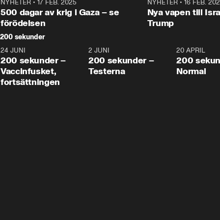
NYHETER
•
17 FEB. 2025
0:45
NYHETER
•
16 FEB. 20
500 dagar av krig i Gaza – se
Nya vapen till Isr
förödelsen
Trump
200 sekunder
24 JUNI
5:00
2 JUNI
4:23
20 APRIL
200 sekunder –
200 sekunder –
200 sekun
Vaccinfusket,
Testerna
Normal
fortsättningen