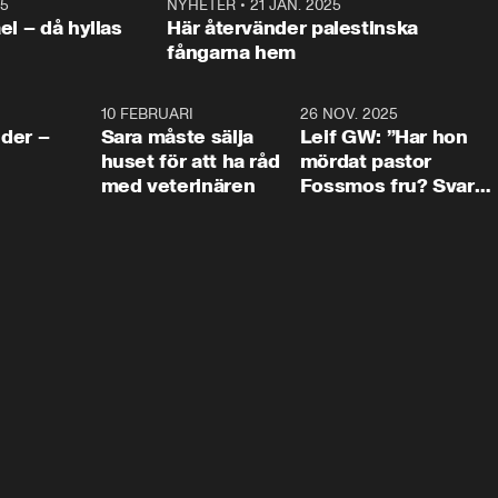
25
1:22
NYHETER
•
21 JAN. 2025
0:5
ael – då hyllas
Här återvänder palestinska
fångarna hem
4:24
10 FEBRUARI
4:13
26 NOV. 2025
8:1
der –
Sara måste sälja
Leif GW: ”Har hon
huset för att ha råd
mördat pastor
med veterinären
Fossmos fru? Svar
nej.”