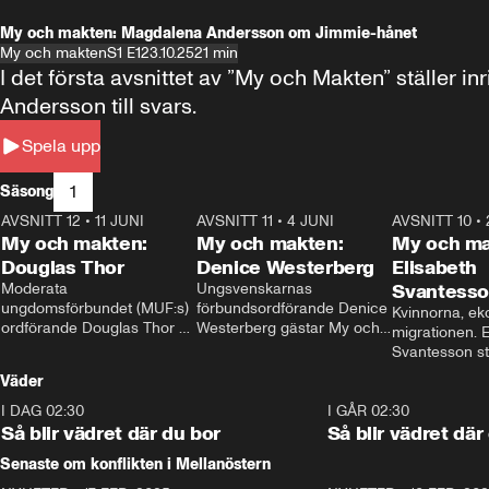
My och makten: Magdalena Andersson om Jimmie-hånet
My och makten
S1 E1
23.10.25
21 min
I det första avsnittet av ”My och Makten” ställe
Andersson till svars.
Spela upp
1
Säsong
AVSNITT 12
•
11 JUNI
26:27
AVSNITT 11
•
4 JUNI
23:40
AVSNITT 10
•
My och makten:
My och makten:
My och ma
Douglas Thor
Denice Westerberg
Elisabeth
Moderata 
Ungsvenskarnas 
Svantess
ungdomsförbundet (MUF:s) 
förbundsordförande Denice 
Kvinnorna, ek
ordförande Douglas Thor 
Westerberg gästar My och 
migrationen. E
gästar My och makten. I 
makten. I avsnittet 
Svantesson stäl
avsnittet diskuteras 
diskuteras migrationsfrågan 
när finansmini
Väder
tonårsutvisningarna och hur 
och hur SD ska locka 
Moderaterna ska locka 
kvinnliga väljare. 
I DAG 02:30
1:06
I GÅR 02:30
väljare till valet i höst. 
Så blir vädret där du bor
Så blir vädret där
Senaste om konflikten i Mellanöstern