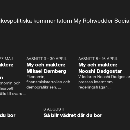
r inrikespolitiska kommentatorn My Rohwedder Soci
27 MAJ
3:51
AVSNITT 9
•
30 APRIL
24:00
AVSNITT 8
•
16 APRIL
25:1
kten:
My och makten:
My och makten:
Mikael Damberg
Nooshi Dadgostar
on
Ekonomin, 
V-ledaren Nooshi Dadgostar
finansministerrollen och 
pressas internt om 
onomin och 
demografikrisen. 
regeringsfrågan.

lisabeth 
Oppositionen ställs till svars 
I Aftonbladets 
ls till svars 
när Socialdemokraternas 
partiledarutfrågning ”My 
stern gästar 
Mikael Damberg gästar My 
och Makten” sätter hon ner 
My och Makten. 
och Makten. 
foten mot kritikerna:

1:06
6 AUGUSTI
1:0
– Vi ställer upp i val. Ska vi 
 du bor
Så blir vädret där du bor
vara med så sitter vi förstås 