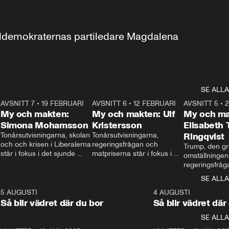
aldemokraternas partiledare Magdalena 
SE ALLA
7
AVSNITT 7
•
19 FEBRUARI
24:30
AVSNITT 6
•
12 FEBRUARI
27:30
AVSNITT 5
•
My och makten:
My och makten: Ulf
My och ma
Simona Mohamsson
Kristersson
Elisabeth
 
Tonårsutvisningarna, skolan 
Tonårsutvisningarna, 
Ringqvist
och och krisen i Liberalerna 
regeringsfrågan och 
Trump, den gr
står i fokus i det sjunde 
matpriserna står i fokus i 
omställningen
avsnittet av ”My och 
det sjätte avsnittet av ”My 
regeringsfråga
makten”. Se när 
och makten”. Se när 
centrum i det 
SE ALLA
Aftonbladets inrikespolitiska 
Aftonbladets inrikespolitiska 
avsnittet av ”
kommentator My 
kommentator My 
6
5 AUGUSTI
1:06
4 AUGUSTI
Makten”. Se nä
Rohwedder ställer 
Rohwedder ställer 
Så blir vädret där du bor
Så blir vädret där
Aftonbladets in
utbildnings- och 
statsminister Ulf Kristersson 
kommentator 
SE ALLA
integrationsminister Simona 
till svars.
Rohwedder stäl
Mohamsson till svars.