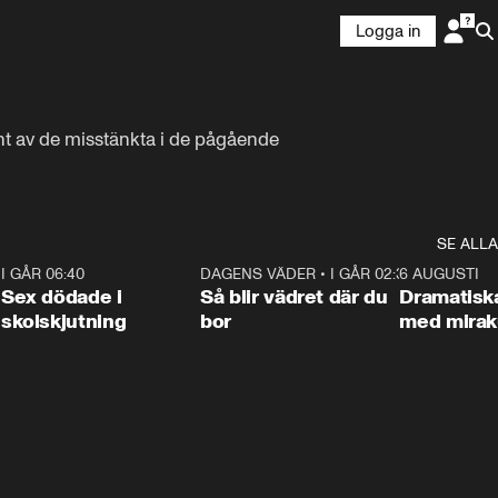
Logga in
t av de misstänkta i de pågående 
SE ALLA
6
I GÅR 06:40
0:47
DAGENS VÄDER
•
I GÅR 02:30
1:06
6 AUGUSTI
Sex dödade i
Så blir vädret där du
Dramatisk
skolskjutning
bor
med miraku