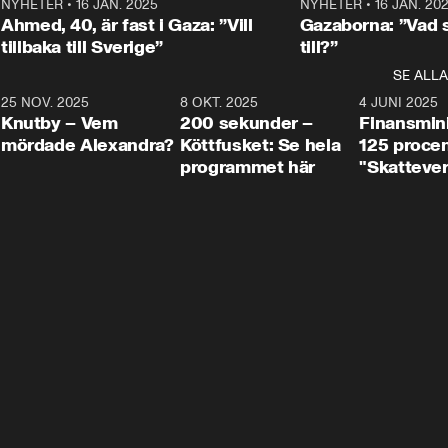
Centerpartiets
2
NYHETER
•
16 JAN. 2025
1:01
NYHETER
•
16 JAN. 20
Thand Ring till
Ahmed, 40, är fast i Gaza: ”Vill
Gazaborna: ”Vad s
tillbaka till Sverige”
till?”
SE ALLA
3
25 NOV. 2025
31:05
8 OKT. 2025
4:29
4 JUNI 2025
Knutby – Vem
200 sekunder –
Finansmin
mördade Alexandra?
Köttfusket: Se hela
125 procent
programmet här
"Skattever
viktig uppg