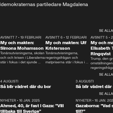
aldemokraternas partiledare Magdalena 
SE ALLA
7
AVSNITT 7
•
19 FEBRUARI
24:30
AVSNITT 6
•
12 FEBRUARI
27:30
AVSNITT 5
•
My och makten:
My och makten: Ulf
My och ma
Simona Mohamsson
Kristersson
Elisabeth
 
Tonårsutvisningarna, skolan 
Tonårsutvisningarna, 
Ringqvist
och och krisen i Liberalerna 
regeringsfrågan och 
Trump, den gr
står i fokus i det sjunde 
matpriserna står i fokus i 
omställningen
avsnittet av ”My och 
det sjätte avsnittet av ”My 
regeringsfråga
makten”. Se när 
och makten”. Se när 
centrum i det 
SE ALLA
Aftonbladets inrikespolitiska 
Aftonbladets inrikespolitiska 
avsnittet av ”
kommentator My 
kommentator My 
6
4 AUGUSTI
1:06
3 AUGUSTI
Makten”. Se nä
Rohwedder ställer 
Rohwedder ställer 
Så blir vädret där du bor
Så blir vädret där
Aftonbladets in
utbildnings- och 
statsminister Ulf Kristersson 
kommentator 
SE ALLA
integrationsminister Simona 
till svars.
Rohwedder stäl
Mohamsson till svars.
Centerpartiets
2
NYHETER
•
16 JAN. 2025
1:01
NYHETER
•
16 JAN. 20
Thand Ring till
Ahmed, 40, är fast i Gaza: ”Vill
Gazaborna: ”Vad s
tillbaka till Sverige”
till?”