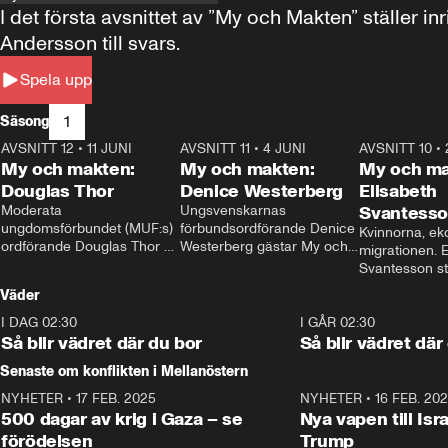
I det första avsnittet av ”My och Makten” ställe
Andersson till svars.
Spela upp
1
Säsong
AVSNITT 12
•
11 JUNI
26:27
AVSNITT 11
•
4 JUNI
23:40
AVSNITT 10
•
My och makten:
My och makten:
My och ma
Douglas Thor
Denice Westerberg
Elisabeth
Moderata 
Ungsvenskarnas 
Svantess
ungdomsförbundet (MUF:s) 
förbundsordförande Denice 
Kvinnorna, ek
ordförande Douglas Thor 
Westerberg gästar My och 
migrationen. E
gästar My och makten. I 
makten. I avsnittet 
Svantesson stäl
avsnittet diskuteras 
diskuteras migrationsfrågan 
när finansmini
Väder
tonårsutvisningarna och hur 
och hur SD ska locka 
Moderaterna ska locka 
kvinnliga väljare. 
I DAG 02:30
1:06
I GÅR 02:30
väljare till valet i höst. 
Så blir vädret där du bor
Så blir vädret där
Senaste om konflikten i Mellanöstern
NYHETER
•
17 FEB. 2025
0:45
NYHETER
•
16 FEB. 20
500 dagar av krig i Gaza – se
Nya vapen till Isr
förödelsen
Trump