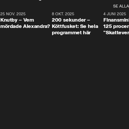
SE ALLA
3
25 NOV. 2025
31:05
8 OKT. 2025
4:29
4 JUNI 2025
Knutby – Vem
200 sekunder –
Finansmin
mördade Alexandra?
Köttfusket: Se hela
125 procent
programmet här
"Skattever
viktig uppg