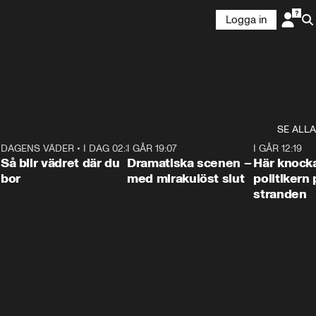
Logga in
SE ALLA
7
DAGENS VÄDER
•
I DAG 02:30
1:06
I GÅR 19:07
0:42
I GÅR 12:19
Så blir vädret där du
Dramatiska scenen –
Här knock
bor
med mirakulöst slut
politikern 
stranden