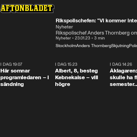
Rikspolischefen: "Vi kommer inte
Nyheter
Rikspolischef Anders Thornberg 
Nyheter
•
23.01.23
•
3 min
Stockholm
Anders Thornberg
Skjutning
Pol
I DAG 19:07
0:45
I DAG 15:23
0:54
I DAG 14:26
Här somnar
Albert, 8, besteg
Åklagaren
programledaren – i
Kebnekaise – vill
skulle ha f
sändning
högre
semester
tillsamma