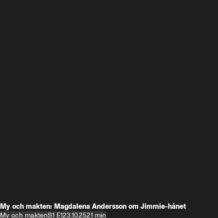
My och makten: Magdalena Andersson om Jimmie-hånet
My och makten
S1 E1
23.10.25
21 min