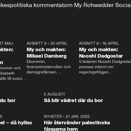
r inrikespolitiska kommentatorn My Rohwedder Soci
27 MAJ
3:51
AVSNITT 9
•
30 APRIL
24:00
AVSNITT 8
•
16 APRIL
25:1
kten:
My och makten:
My och makten:
Mikael Damberg
Nooshi Dadgostar
on
Ekonomin, 
V-ledaren Nooshi Dadgostar
finansministerrollen och 
pressas internt om 
onomin och 
demografikrisen. 
regeringsfrågan.

lisabeth 
Oppositionen ställs till svars 
I Aftonbladets 
ls till svars 
när Socialdemokraternas 
partiledarutfrågning ”My 
stern gästar 
Mikael Damberg gästar My 
och Makten” sätter hon ner 
My och Makten. 
och Makten. 
foten mot kritikerna:

1:06
5 AUGUSTI
1:0
– Vi ställer upp i val. Ska vi 
 du bor
Så blir vädret där du bor
vara med så sitter vi förstås 
25
1:22
NYHETER
•
21 JAN. 2025
0:5
ael – då hyllas
Här återvänder palestinska
fångarna hem