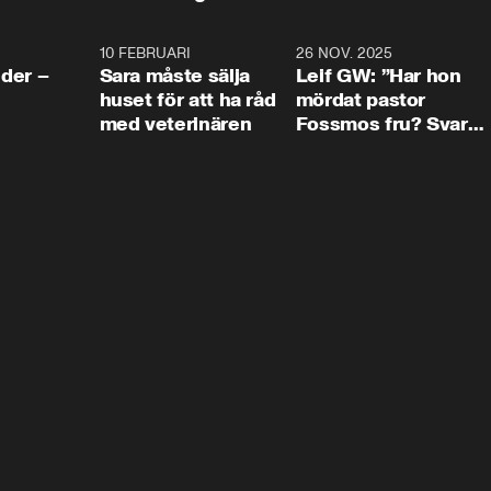
4:24
10 FEBRUARI
4:13
26 NOV. 2025
8:1
der –
Sara måste sälja
Leif GW: ”Har hon
huset för att ha råd
mördat pastor
med veterinären
Fossmos fru? Svar
nej.”