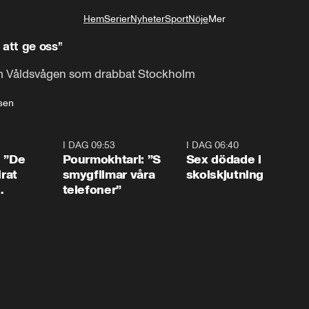
Hem
Serier
Nyheter
Sport
Nöje
Mer
Livsstil
 att ge oss”
om Våldsvågen som drabbat Stockholm
isen
1:54
I DAG 09:53
1:36
I DAG 06:40
0:4
: ”De
Pourmokhtari: ”S
Sex dödade i
irat
smygfilmar våra
skolskjutning
telefoner”
ns”