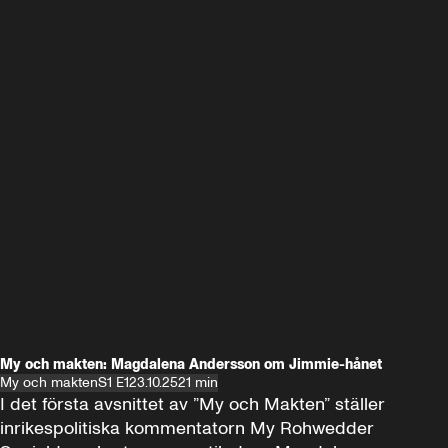
My och makten: Magdalena Andersson om Jimmie-hånet
My och makten
S1 E1
23.10.25
21 min
I det första avsnittet av ”My och Makten” ställer 
inrikespolitiska kommentatorn My Rohwedder 