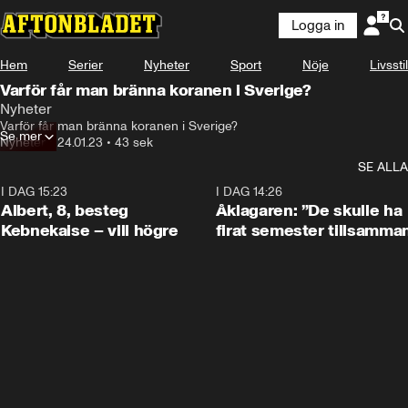
Logga in
Hem
Serier
Nyheter
Sport
Nöje
Livsstil
Varför får man bränna koranen i Sverige?
Nyheter
Varför får man bränna koranen i Sverige?
Se mer
Nyheter
•
24.01.23
•
43 sek
SE ALLA
I DAG 15:23
0:54
I DAG 14:26
Albert, 8, besteg
Åklagaren: ”De skulle ha
Kebnekaise – vill högre
firat semester tillsamma