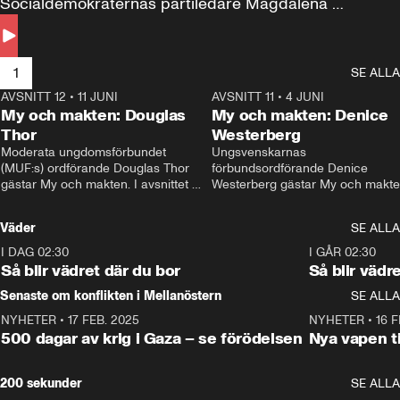
Socialdemokraternas partiledare Magdalena 
Andersson till svars.
1
SE ALLA
AVSNITT 12
•
11 JUNI
26:27
AVSNITT 11
•
4 JUNI
2
My och makten: Douglas
My och makten: Denice
Thor
Westerberg
Moderata ungdomsförbundet 
Ungsvenskarnas 
(MUF:s) ordförande Douglas Thor 
förbundsordförande Denice 
gästar My och makten. I avsnittet 
Westerberg gästar My och makten.
diskuteras tonårsutvisningarna och 
avsnittet diskuteras migrationsfrå
hur Moderaterna ska locka väljare till 
och hur SD ska locka kvinnliga 
Väder
SE ALLA
valet i höst. 
väljare. 
I DAG 02:30
1:06
I GÅR 02:30
Så blir vädret där du bor
Så blir vädr
Senaste om konflikten i Mellanöstern
SE ALLA
NYHETER
•
17 FEB. 2025
0:45
NYHETER
•
16 F
500 dagar av krig i Gaza – se förödelsen
Nya vapen ti
200 sekunder
SE ALLA