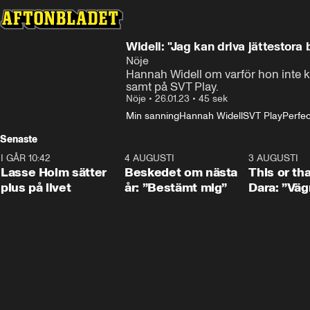
Widell: "Jag kan driva jättestora
Nöje
Hannah Widell om varför hon inte k
samt på SVT Play.
Nöje
•
26.01.23
•
45 sek
Min sanning
Hannah Widell
SVT Play
Perfe
Senaste
I GÅR 10:42
1:04
4 AUGUSTI
0:24
3 AUGUSTI
Lasse Holm sätter
Beskedet om nästa
This or th
plus på livet
år: ”Bestämt mig”
Dara: ”Väg