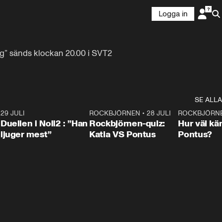
Logga in
g” sänds klockan 20.00 i SVT2 
SE ALLA
9
29 JULI
0:47
ROCKBJÖRNEN
•
28 JULI
0:15
ROCKBJÖRN
Duellen i Noll2 : ”Han
Rockbjörnen-quiz:
Hur väl kä
ljuger mest”
Katia VS Pontus
Pontus?