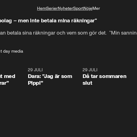
Hem
Serier
Nyheter
Sport
Nöje
Mer
Livsstil
 bolag – men inte betala mina räkningar"
an betala sina räkningar och vem som gör det.  ”Min sannin
ct day media
1:02
29 JULI
0:41
29 JULI
0:3
at med
Dara: ”Jag är som
Då tar sommaren
rar”
Pippi”
slut