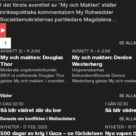
I det första avsnittet av ”My och Makten” ställer 
inrikespolitiska kommentatorn My Rohwedder 
Socialdemokraternas partiledare Magdalena 
Andersson till svars.
1
SE ALLA
AVSNITT 12
•
11 JUNI
26:27
AVSNITT 11
•
4 JUNI
2
My och makten: Douglas
My och makten: Denice
Thor
Westerberg
Moderata ungdomsförbundet 
Ungsvenskarnas 
(MUF:s) ordförande Douglas Thor 
förbundsordförande Denice 
gästar My och makten. I avsnittet 
Westerberg gästar My och makten.
diskuteras tonårsutvisningarna och 
avsnittet diskuteras migrationsfrå
hur Moderaterna ska locka väljare till 
och hur SD ska locka kvinnliga 
Väder
SE ALLA
valet i höst. 
väljare. 
I DAG 02:30
1:06
I GÅR 02:30
Så blir vädret där du bor
Så blir vädr
Senaste om konflikten i Mellanöstern
SE ALLA
NYHETER
•
17 FEB. 2025
0:45
NYHETER
•
16 F
500 dagar av krig i Gaza – se förödelsen
Nya vapen ti