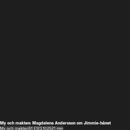
My och makten: Magdalena Andersson om Jimmie-hånet
My och makten
S1 E1
23.10.25
21 min