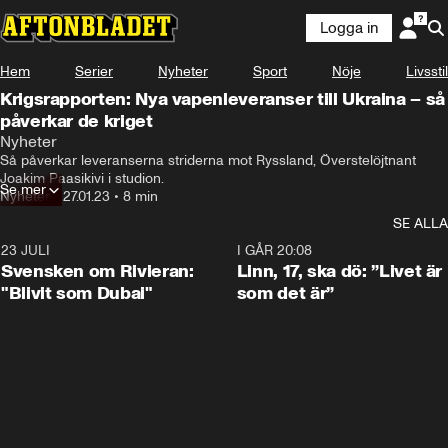
Logga in
Hem
Serier
Nyheter
Sport
Nöje
Livsstil
Krigsrapporten: Nya vapenleveranser till Ukraina – så
påverkar de kriget
Nyheter
Så påverkar leveranserna striderna mot Ryssland, Överstelöjtnant 
Joakim Paasikivi i studion.
Se mer
Nyheter
•
27.01.23
•
8 min
SE ALLA
23 JULI
1:42
I GÅR 20:08
Svensken om Rivieran:
Linn, 17, ska dö: ”Livet är
"Blivit som Dubai"
som det är”