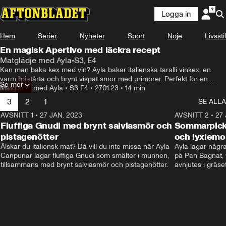
Logga in
Hem
Serier
Nyheter
Sport
Nöje
Livsstil
En magisk Apertivo med läckra recept
Matglädje med Ayla
•
S3, E4
Kan man baka kex med vin? Ayla bakar italienska taralli vinkex, en 
varm brietårta och brynt vispat smör med primörer. Perfekt för en 
Se mer
aperitivo eller after work.
Matglädje med Ayla
•
S3 E4
•
27.01.23
•
14 min
3
2
1
SE ALLA
AVSNITT 1
•
27 JAN. 2023
11:12
AVSNITT 2
•
27 
Fluffiga Gnudi med brynt salviasmör och
Sommarpick
pistagenötter
och lyxlem
Älskar du italiensk mat? Då vill du inte missa när Ayla 
Ayla lagar några
Canpunar lagar fluffiga Gnudi som smälter i munnen, 
på Pan Bagnat,
tillsammans med brynt salviasmör och pistagenötter.
avnjutes i gräset