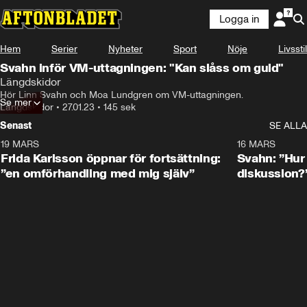
Logga in
Hem
Serier
Nyheter
Sport
Nöje
Livsstil
Svahn inför VM-uttagningen: "Kan slåss om guld"
Längdskidor
Hör Linn Svahn och Moa Lundgren om VM-uttagningen.
Se mer
Längdskidor
•
27.01.23
•
145 sek
Senast
SE ALLA
19 MARS
0:26
16 MARS
Frida Karlsson öppnar för fortsättning:
Svahn: ”Hur 
”en omförhandling med mig själv”
diskussion?