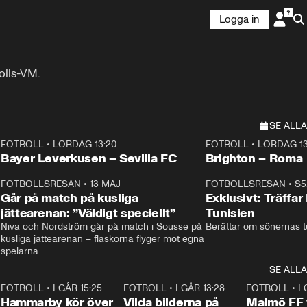
Logga in
olls-VM.
SE ALLA
FOTBOLL
•
LÖRDAG 13:20
FOTBOLL
•
LÖRDAG 13
Plus
Plus
Bayer Leverkusen – Sevilla FC
Brighton – Roma
3
FOTBOLLSRESAN
•
13 MAJ
33:19
FOTBOLLSRESAN
•
S5
Går på match på kusliga
Exklusivt: Träffar
jättearenan: ”Väldigt speciellt”
Tunisien
Niva och Nordström går på match i Sousse på 
Berättar om sönernas tu
kusliga jättearenan – flaskorna flyger mot egna 
spelarna 
SE ALLA
6
FOTBOLL
•
I GÅR 15:25
1:31
FOTBOLL
•
I GÅR 13:28
0:22
FOTBOLL
•
I 
Hammarby kör över
Vilda bilderna på
Malmö FF 