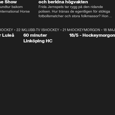
rse Show
och beridna högvakten
rundtur bakom 
Frida Jernspets tar rygg på den ridande 
ternational Horse 
polisen. Hur tränas de egentligen för stökiga 
fotbollsmatcher och stora folkmassor? Hon 
hälsar även på hos beridna högvakten, som 
den här dagen ska byta av högvakten, som 
SHOCKEY
1:00:28
•
22 MAJ
KLUBB-TV ISHOCKEY
vaktar slottet.
1:00:18
•
21 MAJ
HOCKEYMORGON
•
18 MAJ
Plus
r Luleå
60 minuter
18/5 - Hockeymorgo
Linköping HC