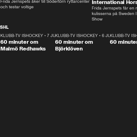
Frida Jernspets åker till Södertörn ryttarcenter 
International Ho
och testar voltige
Frida Jernspets får en 
kulisserna på Sweden In
Show
SHL
KLUBB-TV ISHOCKEY
1:02:53
•
7 JUNI
KLUBB-TV ISHOCKEY
1:00:59
•
6 JUNI
KLUBB-TV I
Plus
Plus
60 minuter om
60 minuter om
60 minute
Malmö Redhawks
Björklöven