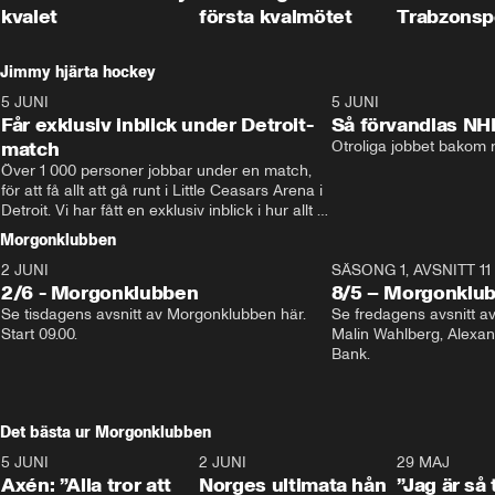
kvalet
första kvalmötet
Trabzonsp
Jimmy hjärta hockey
5 JUNI
11:14
5 JUNI
Får exklusiv inblick under Detroit-
Så förvandlas NH
match
Otroliga jobbet bakom r
Över 1 000 personer jobbar under en match, 
för att få allt att gå runt i Little Ceasars Arena i 
Detroit. Vi har fått en exklusiv inblick i hur allt 
fungerar inför och under match i världens 
Morgonklubben
bästa hockeyliga
2 JUNI
SÄSONG 1, AVSNITT 11
2/6 - Morgonklubben
8/5 – Morgonklu
Se tisdagens avsnitt av Morgonklubben här. 
Se fredagens avsnitt 
Start 09.00. 
Malin Wahlberg, Alexa
Bank. 
Det bästa ur Morgonklubben
5 JUNI
0:44
2 JUNI
0:26
29 MAJ
Axén: ”Alla tror att
Norges ultimata hån
”Jag är så 