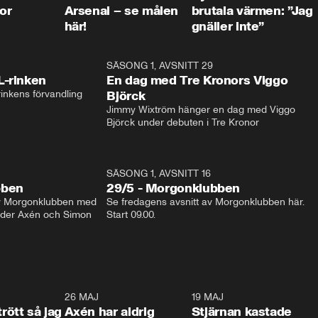
or
Arsenal – se målen
brutala värmen: ”Jag
här!
gnäller inte”
1:04
SÄSONG 1, AVSNITT 29
17:3
L-rinken
En dag med Tre Kronors Viggo
inkens förvandling
Björck
Jimmy Wixtröm hänger en dag med Viggo 
Björck under debuten i Tre Kronor
SÄSONG 1, AVSNITT 16
bben
29/5 - Morgonklubben
av Morgonklubben med 
Se fredagens avsnitt av Morgonklubben här. 
nder Axén och Simon 
Start 09.00. 
0:30
26 MAJ
0:31
19 MAJ
0:4
trött så jag
Axén har aldrig
Stjärnan kastade