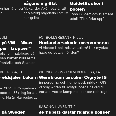
någonsin grillat
Guidettis skor i
 har fått nog 
Alexander Axén påstår att 
poolen
ln
han aldrig någonsin i sitt liv 
John Guidetti om stjärnans 
har grillat
utfall: ”Fick fiska upp”
 JULI
36:52
FOTBOLLSRESAN
•
14 JULI
0:3
 på VM – Nivas
Haaland orsakade raccoonboom
yper i kroppen”
Vi hittade Haalands tvättbjörn! Hur mycket 
hade du betalat för den?
list en matchdag på 
esan bakom kulisserna 
på semifinalen mellan Frankrike och Spanien. 
ADER
•
S4, E1
32:14
WERNBLOOMS ESKAPADER
•
S3, E4
33:1
Plus
 eldsjälen bakom
Wernbloom besöker Örgryte IS
En personlig och humoristisk inblick i ÖIS 
vardag – från frukostgruppens haveri till 
i 2021 till 75 spelare i 
tränare Addes kamp mot cancer och laget 
de ett 35+-lag för att 
som siktar mot Allsvenskan.
ing. Nu är Harvestad 
ch Wernbloom kliver 
14:14
SÄSONG 1, AVSNITT 2
24:5
a på Sweden
Jernspets gästar ridande poliser