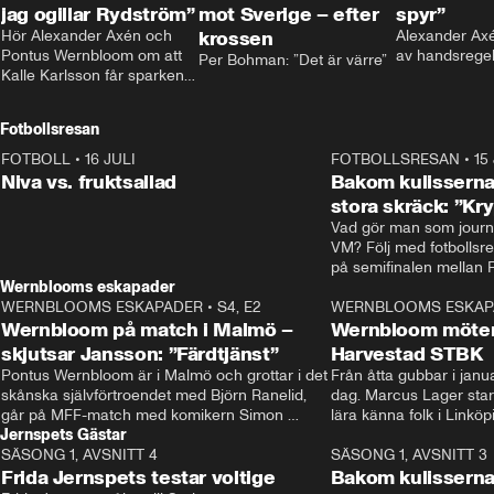
jag ogillar Rydström”
mot Sverige – efter
spyr”
Hör Alexander Axén och 
krossen
Alexander Axén
Pontus Wernbloom om att 
av handsrege
Per Bohman: ”Det är värre”
Kalle Karlsson får sparken 
från Bajen och att Henrik 
Rydström tar över
Fotbollsresan
FOTBOLL
•
16 JULI
0:44
FOTBOLLSRESAN
•
15
Niva vs. fruktsallad
Bakom kulisserna
stora skräck: ”Kr
Vad gör man som journa
VM? Följ med fotbollsr
Wernblooms eskapader
WERNBLOOMS ESKAPADER
•
S4, E2
38:23
WERNBLOOMS ESKAP
Wernbloom på match i Malmö –
Wernbloom möter
skjutsar Jansson: ”Färdtjänst”
Harvestad STBK
Pontus Wernbloom är i Malmö och grottar i det 
Från åtta gubbar i januar
skånska självförtroendet med Björn Ranelid, 
dag. Marcus Lager starta
går på MFF-match med komikern Simon 
lära känna folk i Linköp
Jernspets Gästar
”Chippen” Svensson och hjälper skadade 
STBK en institution – o
SÄSONG 1, AVSNITT 4
stjärnbacken Pontus Jansson hem. 
13:37
rakt in i värmen.
SÄSONG 1, AVSNITT 3
Frida Jernspets testar voltige
Bakom kulissern