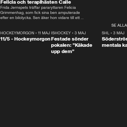
Felicia och terapihästen Calle
Frida Jernspets träffar pararyttaren Felicia 
Grimmenhag, som fick sina ben amputerade 
efter en bilolycka. Sen åker hon vidare till ett 
vård- och omsorgsboende med den 76 
SE ALLA
centimeter höga terapihästen Calle.
HOCKEYMORGON
•
11 MAJ
ISHOCKEY
•
3 MAJ
0:22
SHL
•
3 MAJ
n
11/5 - Hockeymorgon
Festade sönder
Söderströ
pokalen: ”Käkade
mentala 
upp dem”