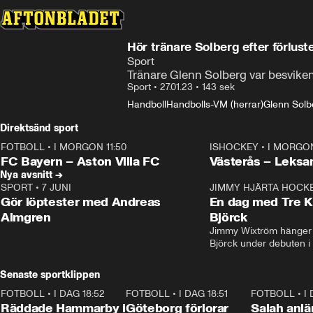
Hör tränare Solberg efter förlust
Sport
Tränare Glenn Solberg var besviken 
Sport
•
27.01.23
•
143 sek
Handboll
Handbolls-VM (herrar)
Glenn Solb
Direktsänd sport
FOTBOLL
•
I MORGON 11:50
ISHOCKEY
•
I MORGON
Plus
Plus
FC Bayern – Aston Villa FC
Västerås – Leksa
Nya avsnitt →
SPORT
•
7 JUNI
16:36
JIMMY HJÄRTA HOCK
Gör löptester med Andreas
En dag med Tre K
Almgren
Björck
Jimmy Wixtröm hänger 
Björck under debuten i
Senaste sportklippen
FOTBOLL
•
I DAG 18:52
2:17
FOTBOLL
•
I DAG 18:51
2:17
FOTBOLL
•
I
Räddade Hammarby i
Göteborg förlorar
Salah anlän