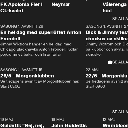
FK Apolonia Fier i
Neymar
Vålerenga 
CL-kvalet
här!
SE ALLA
8
SÄSONG 1, AVSNITT 28
20:38
SÄSONG 1, AVSNITT 2
Plus
En hel dag med superlöftet Anton
Dick & Jimmy test
Frondell
chockas av skill
Jimmy Wixtröm hänger en hel dag med 
Jimmy Wixtröm och Dick
Chicago Blackhawks Anton Frondell. Kollar 
på klubbor och åkyta, r
pojkrummet, bakar och firar farfar
skridskor 
SE ALLA
SÄSONG 1, AVSNITT 15
22 MAJ
26/5 - Morgonklubben
22/5 - Morgonkl
Se tisdagens avsnitt av Morgonklubben här. 
Se fredagens avsnitt a
Start 09.00. 
Start 09.00. 
SE ALLA
3
19 MAJ
0:39
19 MAJ
0:34
12 MAJ
Guidetti: ”Nej, nej,
John Guidettis
Wernbloom