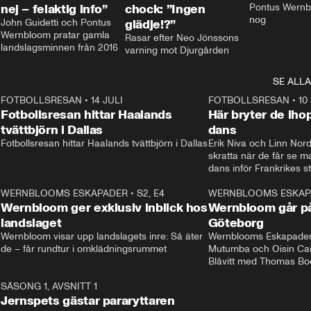
nej – felaktig info”
chock: ”Ingen
Pontus Wernbl
nog
John Guidetti och Pontus 
glädje!?”
Wernbloom pratar gamla 
Rasar efter Neo Jönssons 
landslagsminnen från 2016
varning mot Djurgården
SE ALLA
8
FOTBOLLSRESAN
•
14 JULI
41:35
FOTBOLLSRESAN
•
10
Fotbollsresan hittar Haalands
Här bryter de ih
tvättbjörn i Dallas
dans
Fotbollsresan hittar Haalands tvättbjörn i Dallas
Erik Niva och Linn Nord
skratta när de får se 
dans inför Frankrikes st
VM-kvartsfinalen. 
4
WERNBLOOMS ESKAPADER
•
S2, E4
24:20
WERNBLOOMS ESKAP
Plus
Wernbloom ger exklusiv inblick hos
Wernbloom går på
landslaget
Göteborg
Wernbloom visar upp landslagets inre: Så äter 
Wernblooms Eskapader:
de – får rundtur i omklädningsrummet
Mutumba och Oisin Cant
Blåvitt med Thomas Bo
0
SÄSONG 1, AVSNITT 1
25:12
Jernspets gästar pararyttaren