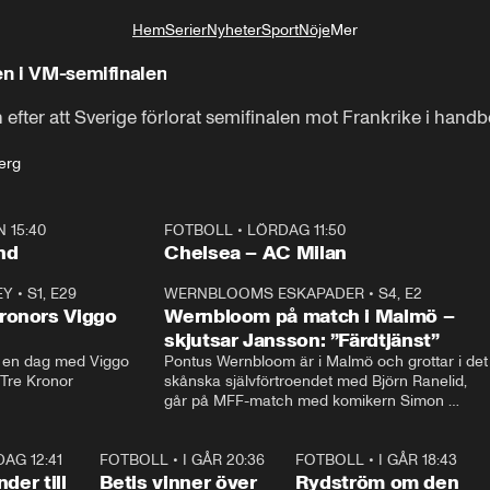
Hem
Serier
Nyheter
Sport
Nöje
Mer
Livsstil
en i VM-semifinalen
efter att Sverige förlorat semifinalen mot Frankrike i handb
erg
 15:40
FOTBOLL
•
LÖRDAG 11:50
Plus
nd
Chelsea – AC Milan
EY
•
S1, E29
17:38
WERNBLOOMS ESKAPADER
•
S4, E2
38:2
ronors Viggo
Wernbloom på match i Malmö –
skjutsar Jansson: ”Färdtjänst”
en dag med Viggo 
Pontus Wernbloom är i Malmö och grottar i det 
 Tre Kronor
skånska självförtroendet med Björn Ranelid, 
går på MFF-match med komikern Simon 
”Chippen” Svensson och hjälper skadade 
stjärnbacken Pontus Jansson hem. 
 DAG 12:41
0:42
FOTBOLL
•
I GÅR 20:36
1:30
FOTBOLL
•
I GÅR 18:43
0:4
der till
Betis vinner över
Rydström om den