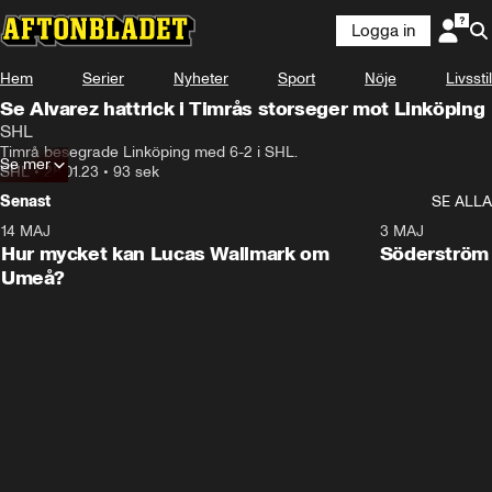
Logga in
Hem
Serier
Nyheter
Sport
Nöje
Livsstil
Se Alvarez hattrick i Timrås storseger mot Linköping
SHL
Timrå besegrade Linköping med 6-2 i SHL.
Se mer
SHL
•
28.01.23
•
93 sek
Senast
SE ALLA
14 MAJ
1:18
3 MAJ
Plus
Hur mycket kan Lucas Wallmark om
Söderström
Umeå?