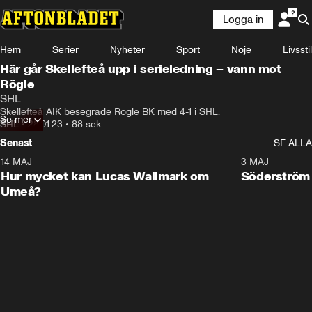
Logga in
Hem
Serier
Nyheter
Sport
Nöje
Livsstil
Här går Skellefteå upp i serieledning – vann mot
Rögle
SHL
Skellefteå AIK besegrade Rögle BK med 4-1 i SHL.
Se mer
SHL
•
28.01.23
•
88 sek
Senast
SE ALLA
14 MAJ
1:18
3 MAJ
Plus
Hur mycket kan Lucas Wallmark om
Söderström
Umeå?