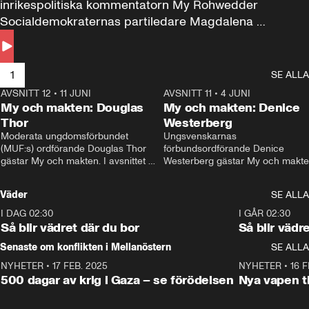
inrikespolitiska kommentatorn My Rohwedder 
Socialdemokraternas partiledare Magdalena 
Andersson till svars.
1
SE ALLA
AVSNITT 12
•
11 JUNI
26:27
AVSNITT 11
•
4 JUNI
2
My och makten: Douglas
My och makten: Denice
Thor
Westerberg
Moderata ungdomsförbundet 
Ungsvenskarnas 
(MUF:s) ordförande Douglas Thor 
förbundsordförande Denice 
gästar My och makten. I avsnittet 
Westerberg gästar My och makten.
diskuteras tonårsutvisningarna och 
avsnittet diskuteras migrationsfrå
hur Moderaterna ska locka väljare till 
och hur SD ska locka kvinnliga 
Väder
SE ALLA
valet i höst. 
väljare. 
I DAG 02:30
1:06
I GÅR 02:30
Så blir vädret där du bor
Så blir vädr
Senaste om konflikten i Mellanöstern
SE ALLA
NYHETER
•
17 FEB. 2025
0:45
NYHETER
•
16 F
500 dagar av krig i Gaza – se förödelsen
Nya vapen ti