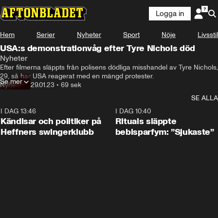
Logga in
Hem
Serier
Nyheter
Sport
Nöje
Livsstil
USA:s demonstrationvåg efter Tyre Nichols död
Nyheter
Efter filmerna släppts från polisens dödliga misshandel av Tyre Nichols, 
29, så har USA reagerat med en mängd protester.
Se mer
Nyheter
•
29.01.23
•
69 sek
SE ALLA
I DAG 13:46
0:55
I DAG 10:40
Kändisar och politiker på
Rituals släppte
Heffners swingerklubb
bebisparfym: ”Sjukaste”