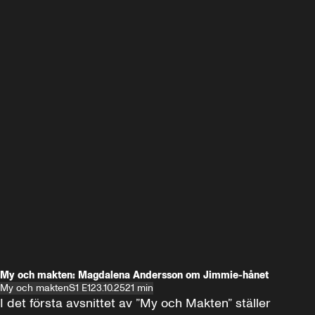
My och makten: Magdalena Andersson om Jimmie-hånet
My och makten
S1 E1
23.10.25
21 min
I det första avsnittet av ”My och Makten” ställer 