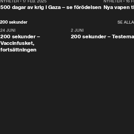
NYHETER
•
17 FEB. 2025
0:45
NYHETER
•
16 F
500 dagar av krig i Gaza – se förödelsen
Nya vapen ti
200 sekunder
SE ALLA
24 JUNI
5:00
2 JUNI
200 sekunder –
200 sekunder – Testern
Vaccinfusket,
fortsättningen