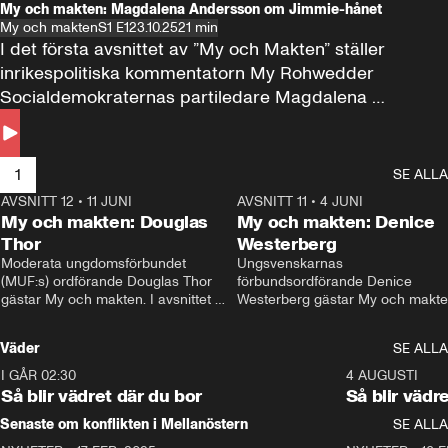
My och makten: Magdalena Andersson om Jimmie-hånet
My och makten
S1 E1
23.10.25
21 min
I det första avsnittet av ”My och Makten” ställer 
inrikespolitiska kommentatorn My Rohwedder 
Socialdemokraternas partiledare Magdalena 
Andersson till svars.
1
SE ALLA
AVSNITT 12
•
11 JUNI
26:27
AVSNITT 11
•
4 JUNI
2
My och makten: Douglas
My och makten: Denice
Thor
Westerberg
Moderata ungdomsförbundet 
Ungsvenskarnas 
(MUF:s) ordförande Douglas Thor 
förbundsordförande Denice 
gästar My och makten. I avsnittet 
Westerberg gästar My och makten.
diskuteras tonårsutvisningarna och 
avsnittet diskuteras migrationsfrå
hur Moderaterna ska locka väljare till 
och hur SD ska locka kvinnliga 
Väder
SE ALLA
valet i höst. 
väljare. 
I GÅR 02:30
1:06
4 AUGUSTI
Så blir vädret där du bor
Så blir vädr
Senaste om konflikten i Mellanöstern
SE ALLA