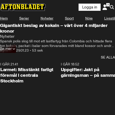
Logga in
Hem
Serier
Nyheter
Sport
Nöje
Livsstil
Gigantiskt beslag av kokain – värt över 4 miljarder
kronor
Nyheter
Spansk polis slog till mot ett lastfartyg från Colombia och hittade flera 
ton kokain, packat i balar som förvarades mitt bland kossor och andra 
Se mer
kreatur. Kokainet uppges vara på väg till Europa.
Nyheter
•
29.01.23
•
53 sek
SE ALLA
I GÅR 21:41
0:35
I GÅR 18:52
Larmet: Misstänkt farligt
Uppgifter: Jakt på
föremål i centrala
gärningsman – på samma
Stockholm