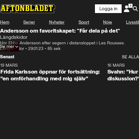
Logga in
Hem
Serier
Nyheter
Sport
Nöje
Livsstil
Andersson om favoritskapet: "Får dela på det"
Längdskidor
Hör Ebba Andersson efter segern i distansloppet i Les Rousses.
Se mer
Längdskidor
•
29.01.23
•
85 sek
Senast
SE ALLA
19 MARS
0:26
16 MARS
Frida Karlsson öppnar för fortsättning:
Svahn: ”Hur 
”en omförhandling med mig själv”
diskussion?