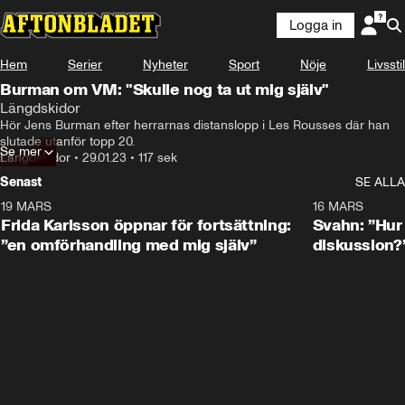
Logga in
Hem
Serier
Nyheter
Sport
Nöje
Livsstil
Burman om VM: "Skulle nog ta ut mig själv"
Längdskidor
Hör Jens Burman efter herrarnas distanslopp i Les Rousses där han 
slutade utanför topp 20.
Se mer
Längdskidor
•
29.01.23
•
117 sek
Senast
SE ALLA
19 MARS
0:26
16 MARS
Frida Karlsson öppnar för fortsättning:
Svahn: ”Hur 
”en omförhandling med mig själv”
diskussion?