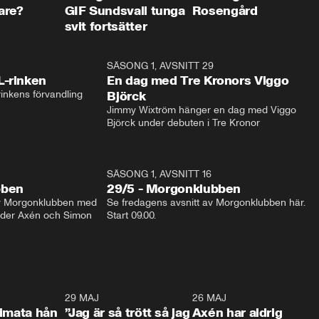
are?
GIF Sundsvall tunga
Rosengård
svit fortsätter
1:04
SÄSONG 1, AVSNITT 29
17:3
L-rinken
En dag med Tre Kronors Viggo
inkens förvandling
Björck
Jimmy Wixtröm hänger en dag med Viggo 
Björck under debuten i Tre Kronor
SÄSONG 1, AVSNITT 16
bben
29/5 - Morgonklubben
av Morgonklubben med 
Se fredagens avsnitt av Morgonklubben här. 
nder Axén och Simon 
Start 09.00. 
0:26
29 MAJ
0:30
26 MAJ
0:3
timata hån
”Jag är så trött så jag
Axén har aldrig