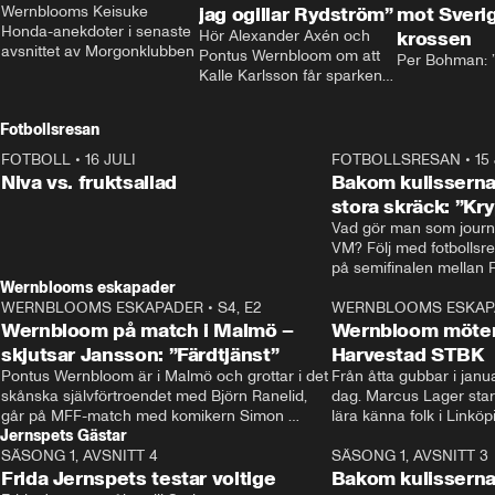
Wernblooms Keisuke 
jag ogillar Rydström”
mot Sverig
Honda-anekdoter i senaste 
Hör Alexander Axén och 
krossen
avsnittet av Morgonklubben
Pontus Wernbloom om att 
Per Bohman: ”
Kalle Karlsson får sparken 
från Bajen och att Henrik 
Rydström tar över
Fotbollsresan
FOTBOLL
•
16 JULI
0:44
FOTBOLLSRESAN
•
15
Niva vs. fruktsallad
Bakom kulisserna
stora skräck: ”Kr
Vad gör man som journa
VM? Följ med fotbollsr
Wernblooms eskapader
WERNBLOOMS ESKAPADER
•
S4, E2
38:23
WERNBLOOMS ESKAP
Wernbloom på match i Malmö –
Wernbloom möter
skjutsar Jansson: ”Färdtjänst”
Harvestad STBK
Pontus Wernbloom är i Malmö och grottar i det 
Från åtta gubbar i januar
skånska självförtroendet med Björn Ranelid, 
dag. Marcus Lager starta
går på MFF-match med komikern Simon 
lära känna folk i Linköp
Jernspets Gästar
”Chippen” Svensson och hjälper skadade 
STBK en institution – o
SÄSONG 1, AVSNITT 4
stjärnbacken Pontus Jansson hem. 
13:37
rakt in i värmen.
SÄSONG 1, AVSNITT 3
Frida Jernspets testar voltige
Bakom kulissern