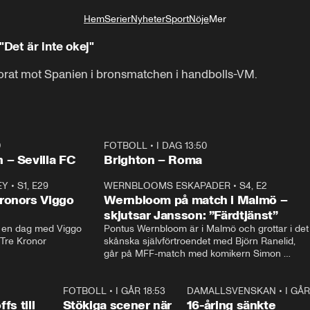
Hem
Serier
Nyheter
Sport
Nöje
Mer
Livsstil
"Det är inte okej"
örlorat mot Spanien i bronsmatchen i handbolls-VM.
0
FOTBOLL
•
I DAG 13:50
Plus
 – Sevilla FC
Brighton – Roma
EY
•
S1, E29
17:38
WERNBLOOMS ESKAPADER
•
S4, E2
38:2
ronors Viggo
Wernbloom på match i Malmö –
skjutsar Jansson: ”Färdtjänst”
en dag med Viggo 
Pontus Wernbloom är i Malmö och grottar i det 
 Tre Kronor
skånska självförtroendet med Björn Ranelid, 
går på MFF-match med komikern Simon 
”Chippen” Svensson och hjälper skadade 
stjärnbacken Pontus Jansson hem. 
0:23
FOTBOLL
•
I GÅR 18:53
1:44
DAMALLSVENSKAN
•
I GÅR
0:4
fs till
Stökiga scener när
16-åring sänkte