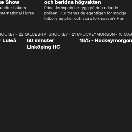
rse Show
och beridna högvakten
rundtur bakom 
Frida Jernspets tar rygg på den ridande 
ternational Horse 
polisen. Hur tränas de egentligen för stökiga 
fotbollsmatcher och stora folkmassor? Hon 
hälsar även på hos beridna högvakten, som 
den här dagen ska byta av högvakten, som 
SHOCKEY
1:00:28
•
22 MAJ
KLUBB-TV ISHOCKEY
vaktar slottet.
1:00:18
•
21 MAJ
HOCKEYMORGON
•
18 MAJ
Plus
r Luleå
60 minuter
18/5 - Hockeymorgo
Linköping HC