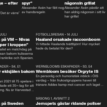
e – efter
spyr”
någonsin grillat
Alexander Axén har fått nog 
Alexander Axén påstår att 
av handsregeln
han aldrig någonsin i sitt liv 
Det är värre”
har grillat
 JULI
36:52
FOTBOLLSRESAN
•
14 JULI
0:3
 på VM – Nivas
Haaland orsakade raccoonboom
yper i kroppen”
Vi hittade Haalands tvättbjörn! Hur mycket 
hade du betalat för den?
list en matchdag på 
esan bakom kulisserna 
på semifinalen mellan Frankrike och Spanien. 
ADER
•
S4, E1
32:14
WERNBLOOMS ESKAPADER
•
S3, E4
33:1
Plus
 eldsjälen bakom
Wernbloom besöker Örgryte IS
En personlig och humoristisk inblick i ÖIS 
vardag – från frukostgruppens haveri till 
i 2021 till 75 spelare i 
tränare Addes kamp mot cancer och laget 
de ett 35+-lag för att 
som siktar mot Allsvenskan.
ing. Nu är Harvestad 
ch Wernbloom kliver 
14:14
SÄSONG 1, AVSNITT 2
24:5
a på Sweden
Jernspets gästar ridande poliser