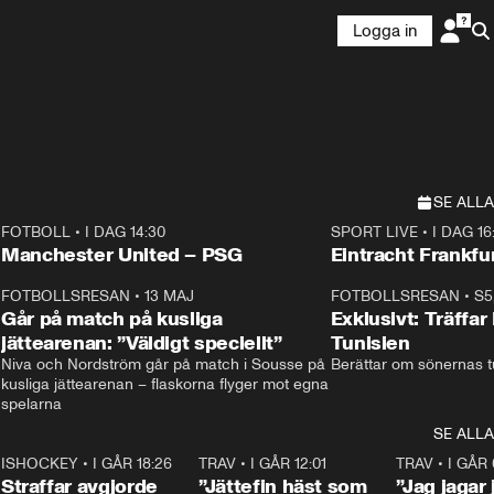
Logga in
SE ALLA
FOTBOLL
•
I DAG 14:30
SPORT LIVE
•
I DAG 16
Plus
Plus
Manchester United – PSG
Eintracht Frankfu
3
FOTBOLLSRESAN
•
13 MAJ
33:19
FOTBOLLSRESAN
•
S5
Går på match på kusliga
Exklusivt: Träffar
jättearenan: ”Väldigt speciellt”
Tunisien
Niva och Nordström går på match i Sousse på 
Berättar om sönernas tu
kusliga jättearenan – flaskorna flyger mot egna 
spelarna 
SE ALLA
 18:52
7
ISHOCKEY
•
I GÅR 18:26
2:19
TRAV
•
I GÅR 12:01
5:16
TRAV
•
I GÅR 
Straffar avgjorde
”Jättefin häst som
”Jag jagar 