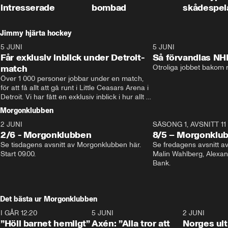
intresserade
bombad
skådespel
Jimmy hjärta hockey
5 JUNI
11:14
5 JUNI
Får exklusiv inblick under Detroit-
Så förvandlas NH
match
Otroliga jobbet bakom r
Över 1 000 personer jobbar under en match, 
för att få allt att gå runt i Little Ceasars Arena i 
Detroit. Vi har fått en exklusiv inblick i hur allt 
fungerar inför och under match i världens 
Morgonklubben
bästa hockeyliga
2 JUNI
SÄSONG 1, AVSNITT 11
2/6 - Morgonklubben
8/5 – Morgonklu
Se tisdagens avsnitt av Morgonklubben här. 
Se fredagens avsnitt 
Start 09.00. 
Malin Wahlberg, Alexa
Bank. 
Det bästa ur Morgonklubben
I GÅR 12:20
1:14
5 JUNI
0:44
2 JUNI
”Höll barnet hemligt”
Axén: ”Alla tror att
Norges ul