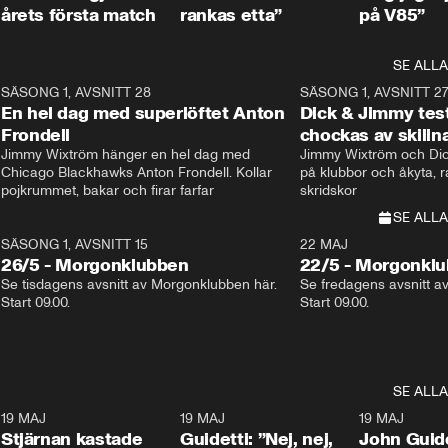
årets första match
rankas etta”
på V85”
SE ALLA
8
SÄSONG 1, AVSNITT 28
20:38
SÄSONG 1, AVSNITT 2
Plus
En hel dag med superlöftet Anton
Dick & Jimmy test
Frondell
chockas av skill
Jimmy Wixtröm hänger en hel dag med 
Jimmy Wixtröm och Dick
Chicago Blackhawks Anton Frondell. Kollar 
på klubbor och åkyta, r
pojkrummet, bakar och firar farfar
skridskor 
SE ALLA
SÄSONG 1, AVSNITT 15
22 MAJ
26/5 - Morgonklubben
22/5 - Morgonkl
Se tisdagens avsnitt av Morgonklubben här. 
Se fredagens avsnitt a
Start 09.00. 
Start 09.00. 
SE ALLA
1
19 MAJ
0:43
19 MAJ
0:39
19 MAJ
Stjärnan kastade
Guidetti: ”Nej, nej,
John Guide