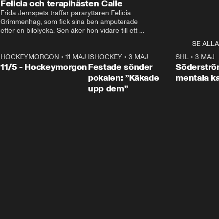
Felicia och terapihästen Calle
Frida Jernspets träffar pararyttaren Felicia 
Grimmenhag, som fick sina ben amputerade 
efter en bilolycka. Sen åker hon vidare till ett 
vård- och omsorgsboende med den 76 
SE ALLA
centimeter höga terapihästen Calle.
HOCKEYMORGON
•
11 MAJ
ISHOCKEY
•
3 MAJ
0:22
SHL
•
3 MAJ
n
11/5 - Hockeymorgon
Festade sönder
Söderströ
pokalen: ”Käkade
mentala 
upp dem”