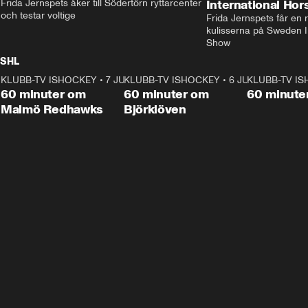
Frida Jernspets åker till Södertörn ryttarcenter 
International Ho
och testar voltige
Frida Jernspets får en 
kulisserna på Sweden In
Show
SHL
KLUBB-TV ISHOCKEY
1:02:53
•
7 JUNI
KLUBB-TV ISHOCKEY
1:00:59
•
6 JUNI
KLUBB-TV I
Plus
Plus
60 minuter om
60 minuter om
60 minute
Malmö Redhawks
Björklöven