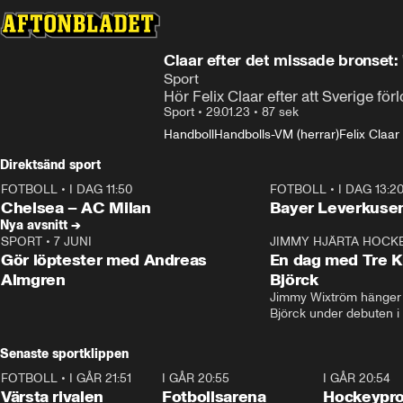
Claar efter det missade bronset: 
Sport
Hör Felix Claar efter att Sverige f
Sport
•
29.01.23
•
87 sek
Handboll
Handbolls-VM (herrar)
Felix Claar
Direktsänd sport
FOTBOLL
•
I DAG 11:50
FOTBOLL
•
I DAG 13:2
Plus
Plus
Chelsea – AC Milan
Bayer Leverkusen
Nya avsnitt →
SPORT
•
7 JUNI
16:36
JIMMY HJÄRTA HOCK
Gör löptester med Andreas
En dag med Tre K
Almgren
Björck
Jimmy Wixtröm hänger 
Björck under debuten i
Senaste sportklippen
FOTBOLL
•
I GÅR 21:51
0:31
I GÅR 20:55
0:29
I GÅR 20:54
Värsta rivalen
Fotbollsarena
Hockeyprof