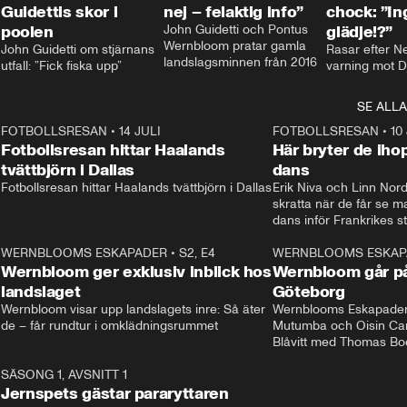
Guidettis skor i
nej – felaktig info”
chock: ”I
poolen
John Guidetti och Pontus 
glädje!?”
Wernbloom pratar gamla 
John Guidetti om stjärnans 
Rasar efter N
landslagsminnen från 2016
utfall: ”Fick fiska upp”
varning mot D
SE ALLA
8
FOTBOLLSRESAN
•
14 JULI
41:35
FOTBOLLSRESAN
•
10
Fotbollsresan hittar Haalands
Här bryter de ih
tvättbjörn i Dallas
dans
Fotbollsresan hittar Haalands tvättbjörn i Dallas
Erik Niva och Linn Nord
skratta när de får se 
dans inför Frankrikes st
VM-kvartsfinalen. 
4
WERNBLOOMS ESKAPADER
•
S2, E4
24:20
WERNBLOOMS ESKAP
Plus
Wernbloom ger exklusiv inblick hos
Wernbloom går på
landslaget
Göteborg
Wernbloom visar upp landslagets inre: Så äter 
Wernblooms Eskapader:
de – får rundtur i omklädningsrummet
Mutumba och Oisin Cant
Blåvitt med Thomas Bo
0
SÄSONG 1, AVSNITT 1
25:12
Jernspets gästar pararyttaren