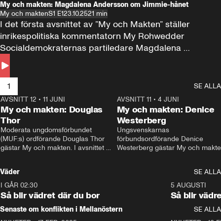
My och makten: Magdalena Andersson om Jimmie-hånet
My och makten
S1 E1
23.10.25
21 min
I det första avsnittet av ”My och Makten” ställer 
inrikespolitiska kommentatorn My Rohwedder 
Socialdemokraternas partiledare Magdalena 
Andersson till svars.
1
SE ALLA
AVSNITT 12
•
11 JUNI
26:27
AVSNITT 11
•
4 JUNI
2
My och makten: Douglas
My och makten: Denice
Thor
Westerberg
Moderata ungdomsförbundet 
Ungsvenskarnas 
(MUF:s) ordförande Douglas Thor 
förbundsordförande Denice 
gästar My och makten. I avsnittet 
Westerberg gästar My och makten.
diskuteras tonårsutvisningarna och 
avsnittet diskuteras migrationsfrå
hur Moderaterna ska locka väljare till 
och hur SD ska locka kvinnliga 
Väder
SE ALLA
valet i höst. 
väljare. 
I GÅR 02:30
1:06
5 AUGUSTI
Så blir vädret där du bor
Så blir vädr
Senaste om konflikten i Mellanöstern
SE ALLA