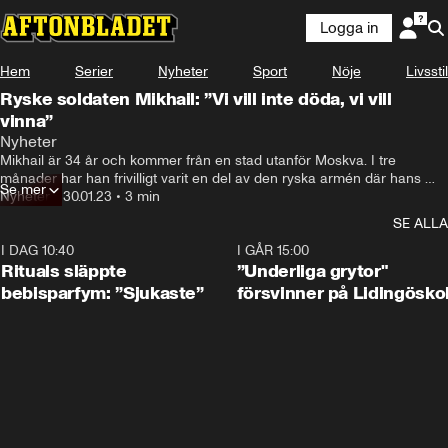
Logga in
Hem
Serier
Nyheter
Sport
Nöje
Livsstil
Ryske soldaten Mikhail: ”Vi vill inte döda, vi vill
vinna”
Nyheter
Mikhail är 34 år och kommer från en stad utanför Moskva. I tre 
månader har han frivilligt varit en del av den ryska armén där hans 
Se mer
uppgift är att bomba ukrainska soldater med hjälp av drönare. Hör om 
Nyheter
•
30.01.23
•
3 min
hur han hamnade i armén och vad han tänker om kriget.
SE ALLA
I DAG 10:40
1:01
I GÅR 15:00
Rituals släppte
”Underliga grytor"
bebisparfym: ”Sjukaste”
försvinner på Lidingösko