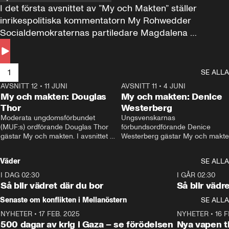
I det första avsnittet av ”My och Makten” ställer 
inrikespolitiska kommentatorn My Rohwedder 
Socialdemokraternas partiledare Magdalena 
Andersson till svars.
1
SE ALLA
AVSNITT 12
•
11 JUNI
26:27
AVSNITT 11
•
4 JUNI
2
My och makten: Douglas
My och makten: Denice
Thor
Westerberg
Moderata ungdomsförbundet 
Ungsvenskarnas 
(MUF:s) ordförande Douglas Thor 
förbundsordförande Denice 
gästar My och makten. I avsnittet 
Westerberg gästar My och makten.
diskuteras tonårsutvisningarna och 
avsnittet diskuteras migrationsfrå
hur Moderaterna ska locka väljare till 
och hur SD ska locka kvinnliga 
Väder
SE ALLA
valet i höst. 
väljare. 
I DAG 02:30
1:06
I GÅR 02:30
Så blir vädret där du bor
Så blir vädr
Senaste om konflikten i Mellanöstern
SE ALLA
NYHETER
•
17 FEB. 2025
0:45
NYHETER
•
16 F
500 dagar av krig i Gaza – se förödelsen
Nya vapen ti