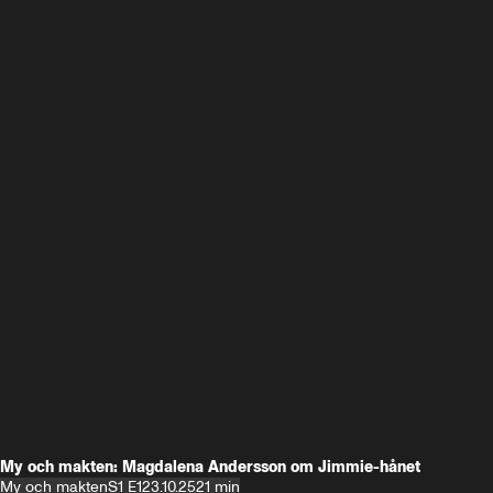
My och makten: Magdalena Andersson om Jimmie-hånet
My och makten
S1 E1
23.10.25
21 min