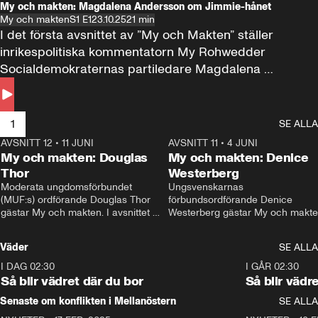
My och makten: Magdalena Andersson om Jimmie-hånet
My och makten
S1 E1
23.10.25
21 min
I det första avsnittet av ”My och Makten” ställer 
inrikespolitiska kommentatorn My Rohwedder 
Socialdemokraternas partiledare Magdalena 
Andersson till svars.
1
SE ALLA
AVSNITT 12
•
11 JUNI
26:27
AVSNITT 11
•
4 JUNI
2
My och makten: Douglas
My och makten: Denice
Thor
Westerberg
Moderata ungdomsförbundet 
Ungsvenskarnas 
(MUF:s) ordförande Douglas Thor 
förbundsordförande Denice 
gästar My och makten. I avsnittet 
Westerberg gästar My och makten.
diskuteras tonårsutvisningarna och 
avsnittet diskuteras migrationsfrå
hur Moderaterna ska locka väljare till 
och hur SD ska locka kvinnliga 
Väder
SE ALLA
valet i höst. 
väljare. 
I DAG 02:30
1:06
I GÅR 02:30
Så blir vädret där du bor
Så blir vädr
Senaste om konflikten i Mellanöstern
SE ALLA