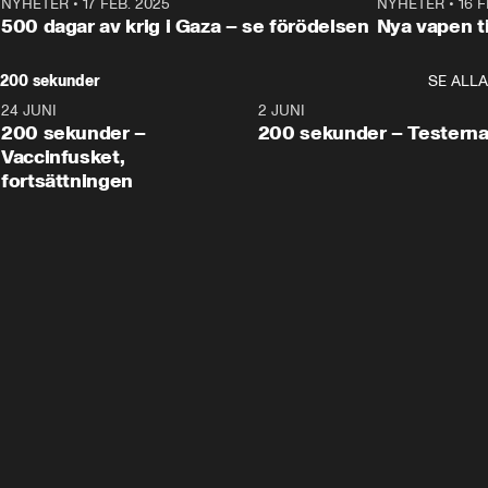
NYHETER
•
17 FEB. 2025
0:45
NYHETER
•
16 F
500 dagar av krig i Gaza – se förödelsen
Nya vapen ti
200 sekunder
SE ALLA
24 JUNI
5:00
2 JUNI
200 sekunder –
200 sekunder – Testern
Vaccinfusket,
fortsättningen