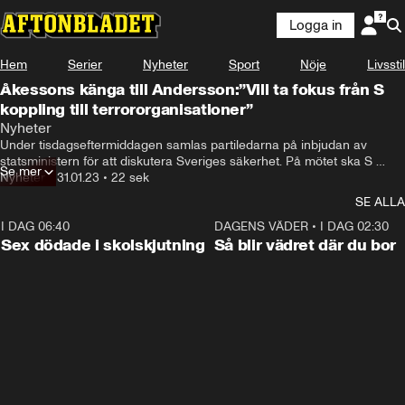
Logga in
Hem
Serier
Nyheter
Sport
Nöje
Livsstil
Åkessons känga till Andersson:”Vill ta fokus från S
koppling till terrororganisationer”
Nyheter
Under tisdagseftermiddagen samlas partiledarna på inbjudan av 
statsministern för att diskutera Sveriges säkerhet. På mötet ska S 
Se mer
uppmana M att sluta samarbeta med SD, enligt GP.
Nyheter
•
31.01.23
•
22 sek
SE ALLA
I DAG 06:40
0:47
DAGENS VÄDER
•
I DAG 02:30
Sex dödade i skolskjutning
Så blir vädret där du bor